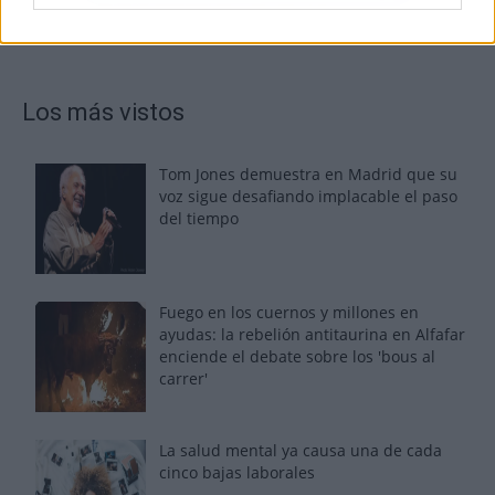
Los más vistos
Tom Jones demuestra en Madrid que su
voz sigue desafiando implacable el paso
del tiempo
Fuego en los cuernos y millones en
ayudas: la rebelión antitaurina en Alfafar
enciende el debate sobre los 'bous al
carrer'
La salud mental ya causa una de cada
cinco bajas laborales