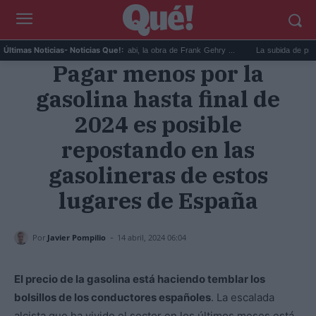
El Guggenheim de Abu Dabi, la obra de Frank Gehry ...
La subida de precios de 
Últimas Noticias
- Noticias Que!:
Pagar menos por la
gasolina hasta final de
2024 es posible
repostando en las
gasolineras de estos
lugares de España
-
Por
Javier Pompilio
14 abril, 2024 06:04
El precio de la gasolina está haciendo temblar los
bolsillos de los conductores españoles
. La escalada
alcista que ha vivido el sector en los últimos meses está