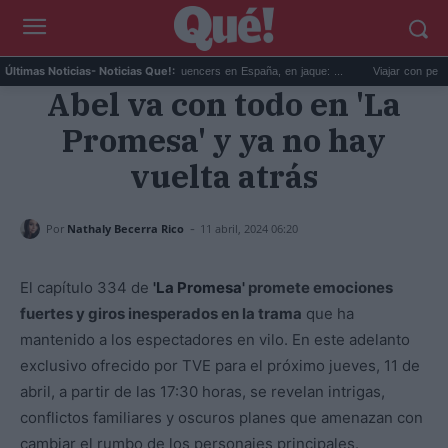
n...
La regulación de influencers en España, en jaque: ...
Viajar con perro en c
Últimas Noticias
- Noticias Que!:
Abel va con todo en 'La
Promesa' y ya no hay
vuelta atrás
-
Por
Nathaly Becerra Rico
11 abril, 2024 06:20
El capítulo 334 de
'La Promesa'
promete emociones
fuertes y giros inesperados en la trama
que ha
mantenido a los espectadores en vilo. En este adelanto
exclusivo ofrecido por TVE para el próximo jueves, 11 de
abril, a partir de las 17:30 horas, se revelan intrigas,
conflictos familiares y oscuros planes que amenazan con
cambiar el rumbo de los personajes principales.