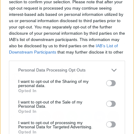
section to confirm your selection. Please note that after your
para estar seguro. Para mí,
la ansiedad de
opt-out request is processed you may continue seeing
Márquez contribuyó a eso
", añade el
interest-based ads based on personal information utilized by
exsubcampeón del mundo en los años ochenta.
us or personal information disclosed to third parties prior to
your opt-out. You may separately opt-out of the further
Así que, por el momento, todo está en el aire,
disclosure of your personal information by third parties on the
especialmente teniendo en cuenta que Ducati
IAB’s list of downstream participants. This information may
aún no ha desvelado sus próximos planes para
also be disclosed by us to third parties on the
IAB’s List of
la temporada de 2025.
Downstream Participants
that may further disclose it to other
third parties.
Artículo anterior
Artículo siguiente
Personal Data Processing Opt Outs
El deja vu de Álvaro
Una de las ventas más
I want to opt-out of the Sharing of my
Morata en el Atlético:
poderosas del Betis
personal data.
otra vez a los
llama a Pellegrini para
Opted In
despachos
volver
I want to opt-out of the Sale of my
Personal Data.
Opted In
I want to opt-out of processing my
Personal Data for Targeted Advertising.
Opted In