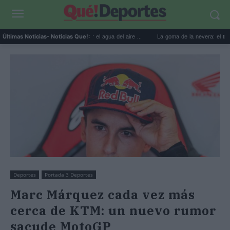
usos prácticos para reutilizar el agua del aire ...
La goma de la nevera: el truco del p
Últimas Noticias
- Noticias Que!:
Deportes
Portada 3 Deportes
Marc Márquez cada vez más
cerca de KTM: un nuevo rumor
sacude MotoGP