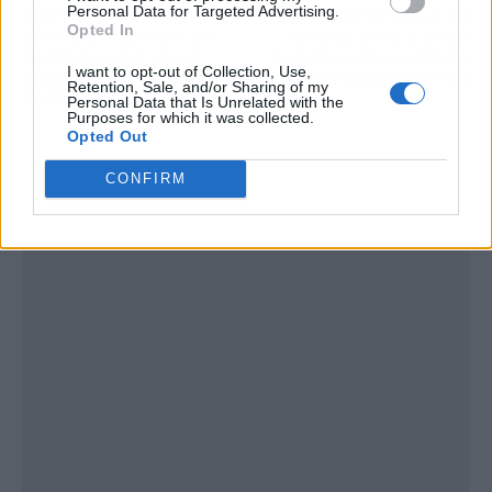
Personal Data for Targeted Advertising.
LEONOR QUEDA A
LAS CARANTOÑAS DE
Opted In
ESCONDIDAS CON UN
AURAH RUIZ A JESÉ
HOMBRE EN VIAJES
PONEN PATAS ARRIBA
I want to opt-out of Collection, Use,
SECRETOS LEJOS DE
SUPERVIVIENTES
Retention, Sale, and/or Sharing of my
ZARZUELA
Personal Data that Is Unrelated with the
Purposes for which it was collected.
Opted Out
CONFIRM