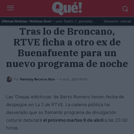
Beta sorpresa de Minecraft para Switch 2: gameplay...
Desastres naturales: qué son
Últimas Noticias
- Noticias Que!:
Tras lo de Broncano,
RTVE ficha a otro ex de
Buenafuente para un
nuevo programa de noche
-
Por
Nathaly Becerra Rico
6 abril, 2024 06:43
Las 'Ovejas eléctricas' de Berto Romero tienen fecha de
despegue en La 2 de RTVE. La cadena pública ha
desvelado que su flamante programa de divulgación
cultural debutará
el próximo martes 9 de abril
a las 23:00
horas.