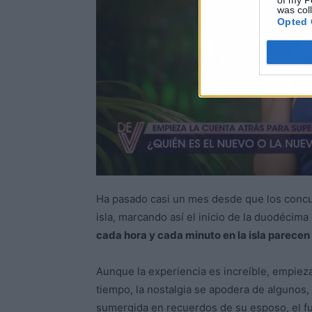
of my P
was col
Opted 
Ha pasado casi un mes desde que los conc
isla, marcando así el inicio de la duodécima
cada hora y cada minuto en la isla parecen
Aunque la experiencia es increíble, empieza
tiempo, la nostalgia se apodera de algunos
sumergida en recuerdos de su esposo, el fu