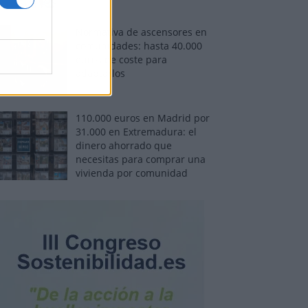
Normativa de ascensores en
comunidades: hasta 40.000
euros de coste para
adaptarlos
110.000 euros en Madrid por
31.000 en Extremadura: el
dinero ahorrado que
necesitas para comprar una
vivienda por comunidad