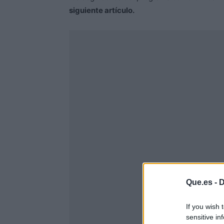
siguiente artículo.
Que.es -
D
If you wish 
sensitive in