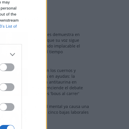
ou may
 personal
out of the
os más vistos
 downstream
B’s List of
Tom Jones demuestra en
Madrid que su voz sigue
desafiando implacable el
paso del tiempo
Fuego en los cuernos y
millones en ayudas: la
rebelión antitaurina en
Alfafar enciende el debate
sobre los 'bous al carrer'
La salud mental ya causa una
de cada cinco bajas laborales