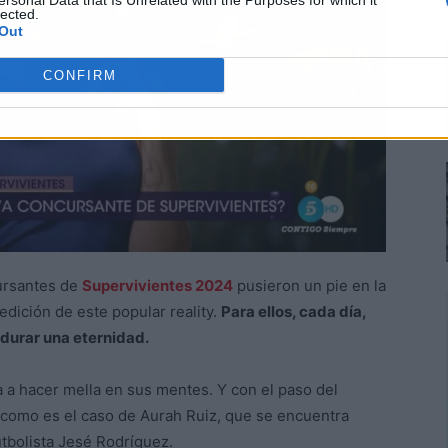
ersonal Data that Is Unrelated with the Purposes for which it
lected.
Out
CONFIRM
ursantes de
Supervivientes 2024
pusieron un pie en la
 edición de este popular reality.
Para ellos, cada día,
 durar una eternidad.
 a hacer mella en sus mentes. Y con el paso del
, como es el caso de Aurah Ruiz, que se encuentra
tbolista Jesé Rodríguez.