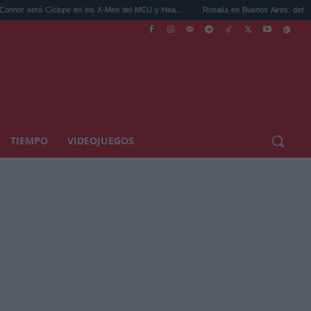
á Cíclope en los X-Men del MCU y Hea...
Rosalía en Buenos Aires: detiene el tráfico y
TIEMPO
VIDEOJUEGOS