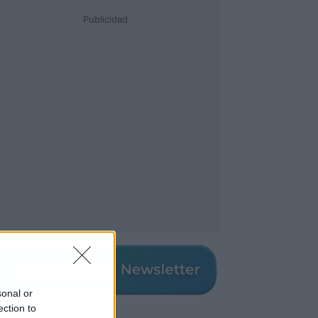
Publicidad
sonal or
ection to