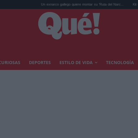
Un exnarco gallego quiere montar su 'Ruta del Narc...
Kit Connor ser
CURIOSAS
DEPORTES
ESTILO DE VIDA
TECNOLOGÍA