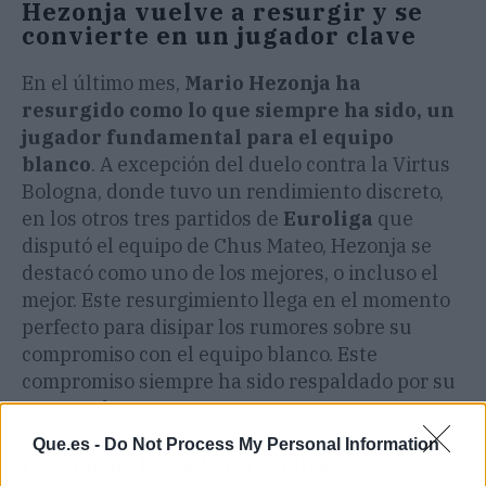
Hezonja vuelve a resurgir y se
convierte en un jugador clave
En el último mes,
Mario Hezonja ha
resurgido como lo que siempre ha sido, un
jugador fundamental para el equipo
blanco
. A excepción del duelo contra la Virtus
Bologna, donde tuvo un rendimiento discreto,
en los otros tres partidos de
Euroliga
que
disputó el equipo de Chus Mateo, Hezonja se
destacó como uno de los mejores, o incluso el
mejor. Este resurgimiento llega en el momento
perfecto para disipar los rumores sobre su
compromiso con el equipo blanco. Este
compromiso siempre ha sido respaldado por su
entrenador.
Que.es -
Do Not Process My Personal Information
Hezonja ha logrado reivindicarse y