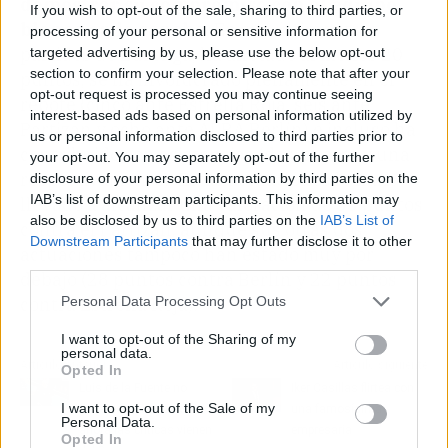
demostrar su compromiso con el equipo
If you wish to opt-out of the sale, sharing to third parties, or
blanco en la cancha
. En sus últimos tres
processing of your personal or sensitive information for
partidos de Euroliga, ha anotado al menos 20
targeted advertising by us, please use the below opt-out
section to confirm your selection. Please note that after your
puntos, se ha involucrado plenamente en el
opt-out request is processed you may continue seeing
rebote (cinco ante Estrella Roja, seis ante
interest-based ads based on personal information utilized by
Partizan y ocho ante ALBA Berlín) e incluso ha
us or personal information disclosed to third parties prior to
contribuido con asistencias (dos, cuatro y una
your opt-out. You may separately opt-out of the further
respectivamente). Estas actuaciones le han
disclosure of your personal information by third parties on the
IAB’s list of downstream participants. This information may
llevado a alcanzar una valoración de 33 puntos
also be disclosed by us to third parties on the
IAB’s List of
contra el Partizan, aunque sus otras dos
Downstream Participants
that may further disclose it to other
actuaciones tampoco han estado muy por
third parties.
debajo (28 puntos contra Berlín y 22 puntos
Personal Data Processing Opt Outs
contra Estrella Roja).
I want to opt-out of the Sharing of my
personal data.
Artículo anterior
Artículo siguiente
Opted In
Luis de la Fuente no
Iker Casillas flirtea con
I want to opt-out of the Sale of my
gana para disgustos:
una famosísima
Personal Data.
ahora las críticas vienen
empresaria
Opted In