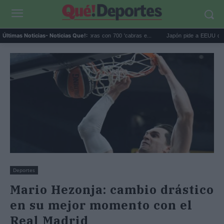
lápagos eliminó 140.000 cabras con 700 'cabras e...
Japón pide a EEUU que deje de
Últimas Noticias
- Noticias Que!:
Deportes
Mario Hezonja: cambio drástico
en su mejor momento con el
Real Madrid