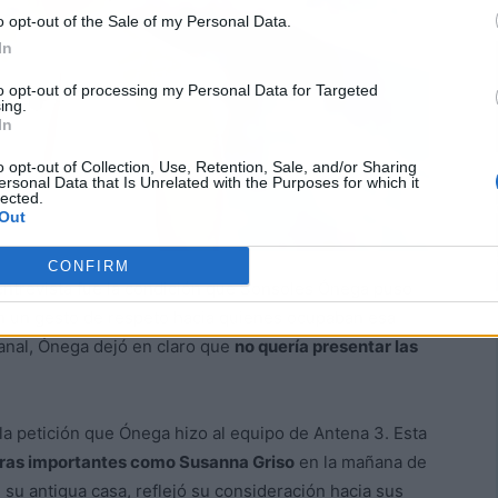
o opt-out of the Sale of my Personal Data.
In
to opt-out of processing my Personal Data for Targeted
ing.
In
o opt-out of Collection, Use, Retention, Sale, and/or Sharing
ersonal Data that Is Unrelated with the Purposes for which it
lected.
Out
CONFIRM
entrevista fue la condición que Sonsoles Ónega puso
En un gesto de respeto hacia quienes ocupaban esa
canal, Ónega dejó en claro que
no quería presentar las
 la petición que Ónega hizo al equipo de Antena 3. Esta
guras importantes como Susanna Griso
en la mañana de
su antigua casa, reflejó su consideración hacia sus