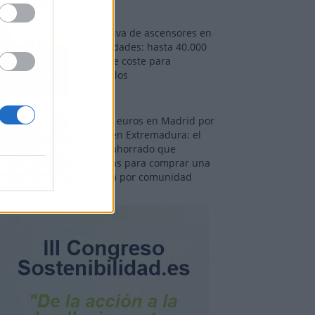
Normativa de ascensores en
comunidades: hasta 40.000
euros de coste para
adaptarlos
110.000 euros en Madrid por
31.000 en Extremadura: el
dinero ahorrado que
necesitas para comprar una
vivienda por comunidad