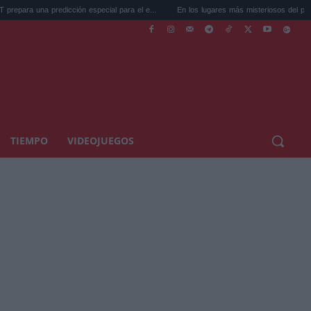
 predicción especial para el e...
En los lugares más misteriosos del planeta: Stoneh
TIEMPO
VIDEOJUEGOS