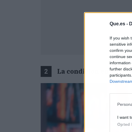
Que.es -
D
If you wish 
sensitive in
confirm you
continue se
information 
further disc
La condición en su con
2
participants
Downstream 
Persona
I want t
Opted 