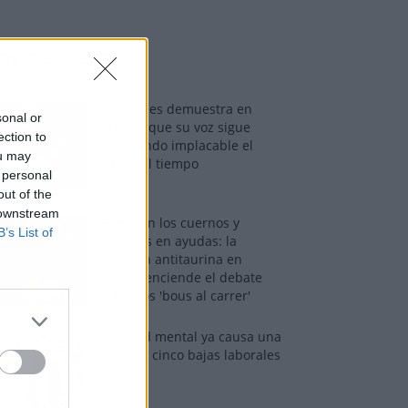
os más vistos
Tom Jones demuestra en
sonal or
Madrid que su voz sigue
ection to
desafiando implacable el
ou may
paso del tiempo
 personal
out of the
 downstream
Fuego en los cuernos y
B’s List of
millones en ayudas: la
rebelión antitaurina en
Alfafar enciende el debate
sobre los 'bous al carrer'
La salud mental ya causa una
de cada cinco bajas laborales