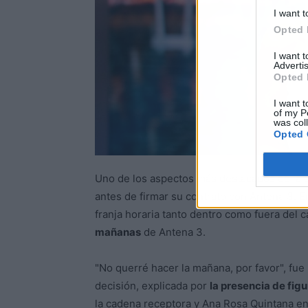
I want t
Opted 
I want 
Advertis
Opted 
I want t
of my P
was col
Opted 
Uno de los aspectos más destacados de la 
antes de firmar su contrato con Antena 3. 
franja horaria tanto dentro como fuera del 
mañanas
de Antena 3.
"No querré hacer la mañana, por favor", fue
decisión, explicada por
la presencia de fi
la cadena receptora y Ana Rosa Quintana en 