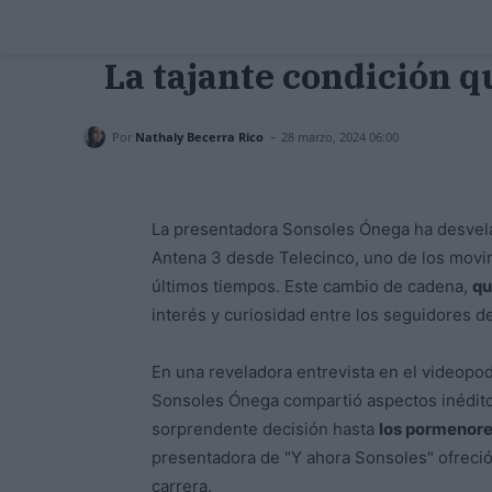
La tajante condición q
-
Por
Nathaly Becerra Rico
28 marzo, 2024 06:00
La presentadora Sonsoles Ónega ha desvela
Antena 3 desde Telecinco, uno de los movim
últimos tiempos. Este cambio de cadena,
qu
interés y curiosidad entre los seguidores de 
En una reveladora entrevista en el videopo
Sonsoles Ónega compartió aspectos inédito
sorprendente decisión hasta
los pormenore
presentadora de "Y ahora Sonsoles" ofreció
carrera.