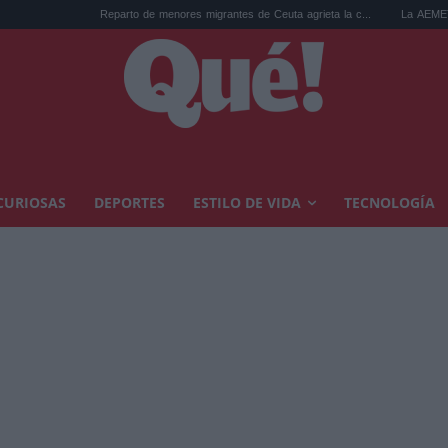
Reparto de menores migrantes de Ceuta agrieta la c...
La AEMET prepara una
CURIOSAS
DEPORTES
ESTILO DE VIDA
TECNOLOGÍA