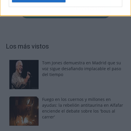
Los más vistos
Tom Jones demuestra en Madrid que su
voz sigue desafiando implacable el paso
del tiempo
Fuego en los cuernos y millones en
ayudas: la rebelión antitaurina en Alfafar
enciende el debate sobre los 'bous al
carrer'