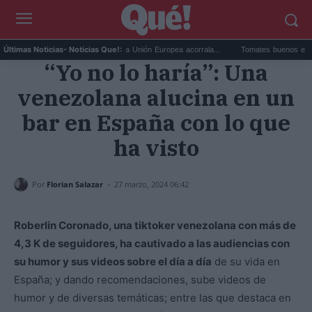
Multa de TikTok a la UE: la Unión Europea acorrala...
Tomates buenos en Madrid: e
Últimas Noticias
- Noticias Que!:
“Yo no lo haría”: Una
venezolana alucina en un
bar en España con lo que
ha visto
-
Por
Florian Salazar
27 marzo, 2024 06:42
Roberlin Coronado, una tiktoker venezolana con más de
4,3 K de seguidores, ha cautivado a las audiencias con
su humor y sus videos sobre el día a día
de su vida en
España; y dando recomendaciones, sube videos de
humor y de diversas temáticas; entre las que destaca en