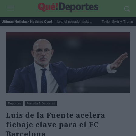
El corte slick back para hombre: el peinado hacia ...
Taylor Swift y Trump: la artista
Últimas Noticias
- Noticias Que!:
Deportes
Portada 3 Deportes
Luis de la Fuente acelera
fichaje clave para el FC
Barcelona