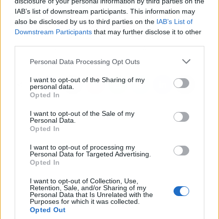
disclosure of your personal information by third parties on the
Artículo anterior
Artículo siguiente
IAB’s list of downstream participants. This information may
Courtois lanza al Real
Rebecca Donaldson
also be disclosed by us to third parties on the
IAB’s List of
Madrid al mercado:
pasa la ITV a Carlos
Downstream Participants
that may further disclose it to other
fichaje inminente Kepa
Sainz para arrasar en
third parties.
no sirve
Australia
Personal Data Processing Opt Outs
I want to opt-out of the Sharing of my
personal data.
Opted In
I want to opt-out of the Sale of my
Personal Data.
Opted In
I want to opt-out of processing my
Personal Data for Targeted Advertising.
Opted In
I want to opt-out of Collection, Use,
Retention, Sale, and/or Sharing of my
Personal Data that Is Unrelated with the
Purposes for which it was collected.
Opted Out