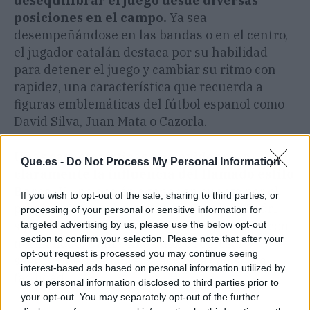
desequilibrar el juego desde diversas
posiciones en el campo.
Ya sea
desempeñándose en las bandas o en el centro,
el jugador catalán destaca por su habilidad
para detener el juego y cambiar su ritmo con
rapidez, una característica que recuerda a
figuras emblemáticas del fútbol español como
David Silva, Juan Mata o Cazorla.
Unas características que evidencian
Que.es -
Do Not Process My Personal Information
claramente la influencia del llamado estilo
Barça.
Y una opción a tener en cuenta por el
If you wish to opt-out of the sale, sharing to third parties, or
propio
FC Barcelona
si las lesiones de Pedri
processing of your personal or sensitive information for
siguen impidiendo que el canario participe con
targeted advertising by us, please use the below opt-out
section to confirm your selection. Please note that after your
normalidad. Dani Olmo quiere regresar y
opt-out request is processed you may continue seeing
seguro que se adaptaría al Barça con suma
interest-based ads based on personal information utilized by
facilidad.
us or personal information disclosed to third parties prior to
your opt-out. You may separately opt-out of the further