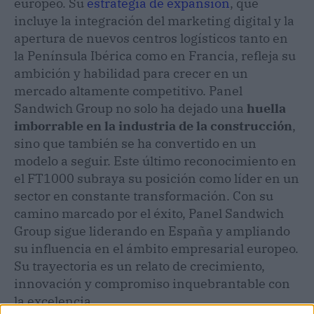
europeo. Su
estrategia de expansión
, que
incluye la integración del marketing digital y la
apertura de nuevos centros logísticos tanto en
la Península Ibérica como en Francia, refleja su
ambición y habilidad para crecer en un
mercado altamente competitivo. Panel
Sandwich Group no solo ha dejado una
huella
imborrable en la industria de la construcción
,
sino que también se ha convertido en un
modelo a seguir. Este último reconocimiento en
el FT1000 subraya su posición como líder en un
sector en constante transformación. Con su
camino marcado por el éxito, Panel Sandwich
Group sigue liderando en España y ampliando
su influencia en el ámbito empresarial europeo.
Su trayectoria es un relato de crecimiento,
innovación y compromiso inquebrantable con
la excelencia