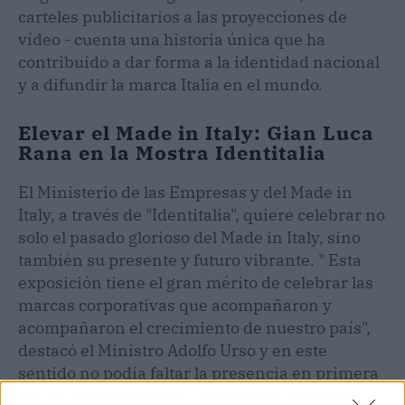
carteles publicitarios a las proyecciones de
vídeo - cuenta una historia única que ha
contribuido a dar forma a la identidad nacional
y a difundir la marca Italia en el mundo.
Elevar el Made in Italy: Gian Luca
Rana en la Mostra Identitalia
El Ministerio de las Empresas y del Made in
Italy, a través de "Identitalia", quiere celebrar no
solo el pasado glorioso del Made in Italy, sino
también su presente y futuro vibrante. " Esta
exposición tiene el gran mérito de celebrar las
marcas corporativas que acompañaron y
acompañaron el crecimiento de nuestro país",
destacó el Ministro Adolfo Urso y en este
sentido no podía faltar la presencia en primera
fila del Pastificio Rana. "El éxito de nuestros