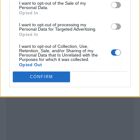
Artículo anterior
Artículo siguiente
I want to opt-out of the Sale of my
Personal Data.
Así puede ayudarte un
Récord Histórico: Panel
Opted In
préstamo rápido
Sandwich Group, primera
empresa de la
I want to opt-out of processing my
Construcción española
Personal Data for Targeted Advertising.
Opted In
en aparecer cuatro veces
en el FT1000
I want to opt-out of Collection, Use,
Retention, Sale, and/or Sharing of my
Personal Data that Is Unrelated with the
Purposes for which it was collected.
Opted Out
CONFIRM