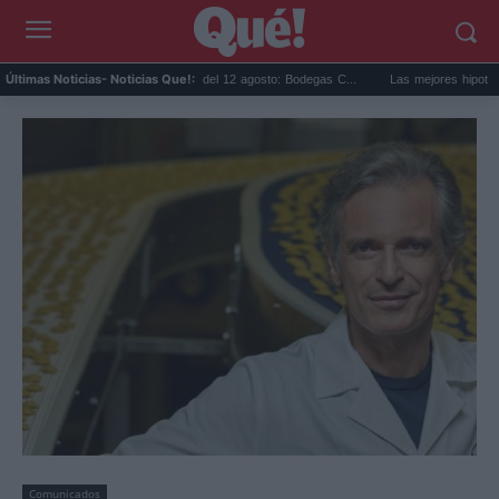
Eclipse solar en Cariñena del 12 agosto: Bodegas C...
Las mejores hipotecas de a
Últimas Noticias
- Noticias Que!:
Comunicados