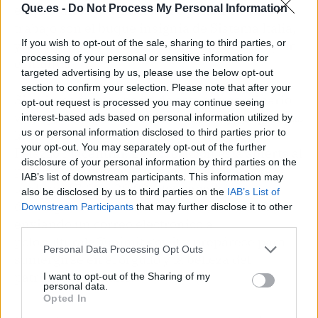
Que.es -
Do Not Process My Personal Information
empresarios y la pasión que ponen en su
trabajo son el buque insignia de Sistema Italia,
If you wish to opt-out of the sale, sharing to third parties, or
y la tarjeta de visita de nuestro Made in Italy en
processing of your personal or sensitive information for
el mundo."
targeted advertising by us, please use the below opt-out
section to confirm your selection. Please note that after your
Si quieres formar parte de este extraordinario
opt-out request is processed you may continue seeing
viaje por el corazón del Made in Italy, no pierdas
interest-based ads based on personal information utilized by
us or personal information disclosed to third parties prior to
la oportunidad de visitar "Identitalia" en el
your opt-out. You may separately opt-out of the further
Palazzo Piacentini. La exposición está abierta al
disclosure of your personal information by third parties on the
público solo con cita previa, los viernes por la
IAB’s list of downstream participants. This information may
tarde de 17:00 a 20:00 y los sábados y
also be disclosed by us to third parties on the
IAB’s List of
domingos de 10:00 a 20:00. Reserve su visita
Downstream Participants
that may further disclose it to other
third parties.
enviando un correo electrónico a
polo.culturale@mimit.gov.it y prepárese para
Personal Data Processing Opt Outs
sumergirse en el orgullo y la belleza del
patrimonio italiano.
I want to opt-out of the Sharing of my
personal data.
Opted In