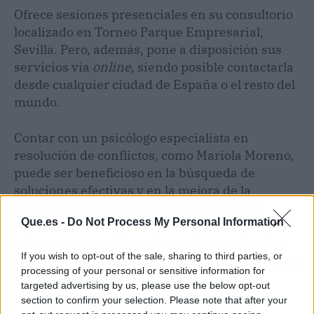
Ofrece sesiones presenciales en su consultorio
localizado en Torneo Parque Empresarial,
Sevilla. Pero, además, pone a disposición sus
servicios vía
online
, siendo posible contactarla
desde cualquier ciudad de España o el resto del
mundo.
Contar con un psicólogo especialista en
resolución de conflictos, como Mariola Moreno,
puede ser beneficioso en la búsqueda de
soluciones efectivas y en la mejora de la
convivencia. Estos profesionales tienen la
Que.es -
Do Not Process My Personal Information
capacidad de conducir a un acuerdo
mutuamente satisfactorio, en el que todas las
If you wish to opt-out of the sale, sharing to third parties, or
partes se sientan escuchadas y sus necesidades
processing of your personal or sensitive information for
sean tomadas en cuenta.
targeted advertising by us, please use the below opt-out
section to confirm your selection. Please note that after your