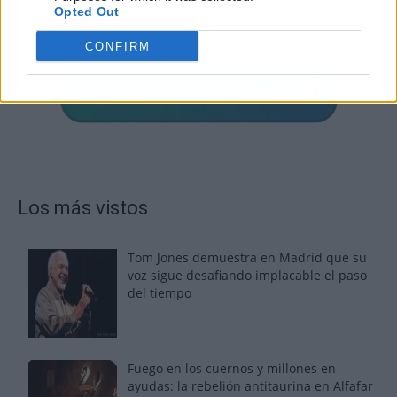
Opted Out
CONFIRM
Los más vistos
Tom Jones demuestra en Madrid que su
voz sigue desafiando implacable el paso
del tiempo
Fuego en los cuernos y millones en
ayudas: la rebelión antitaurina en Alfafar