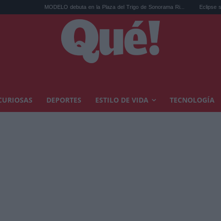
MODELO debuta en la Plaza del Trigo de Sonorama Ri...
Eclipse solar en Cariñena 
CURIOSAS
DEPORTES
ESTILO DE VIDA
TECNOLOGÍA