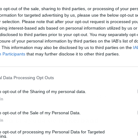
to opt-out of the sale, sharing to third parties, or processing of your per
formation for targeted advertising by us, please use the below opt-out s
r selection. Please note that after your opt-out request is processed y
eing interest-based ads based on personal information utilized by us or
disclosed to third parties prior to your opt-out. You may separately opt-
losure of your personal information by third parties on the IAB’s list of
. This information may also be disclosed by us to third parties on the
IA
Participants
that may further disclose it to other third parties.
l Data Processing Opt Outs
o opt-out of the Sharing of my personal data.
a búsqueda de un lugar especializado en este
In
o opt-out of the Sale of my Personal Data.
s con la ayuda de Nakerband
In
to opt-out of processing my Personal Data for Targeted
tre otras cosas, a ayudar a los negocios que
ing.