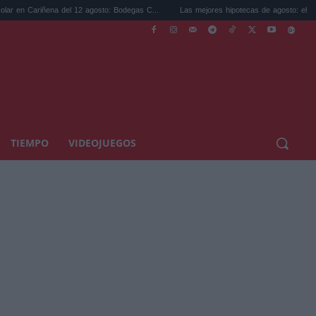
del 12 agosto: Bodegas C...
Las mejores hipotecas de agosto: el TAE más compet...
TIEMPO
VIDEOJUEGOS