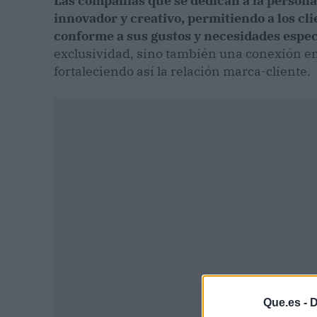
Las compañías que se dedican a la personal
innovador y creativo, permitiendo a los cl
conforme a sus gustos y necesidades espec
exclusividad, sino también una conexión em
fortaleciendo así la relación marca-cliente.
Que.es -
D
P