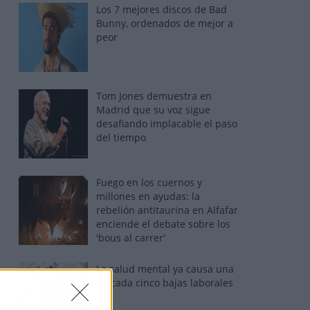
Los 7 mejores discos de Bad
Bunny, ordenados de mejor a
peor
Tom Jones demuestra en
Madrid que su voz sigue
desafiando implacable el paso
del tiempo
Fuego en los cuernos y
millones en ayudas: la
rebelión antitaurina en Alfafar
enciende el debate sobre los
'bous al carrer'
La salud mental ya causa una
de cada cinco bajas laborales