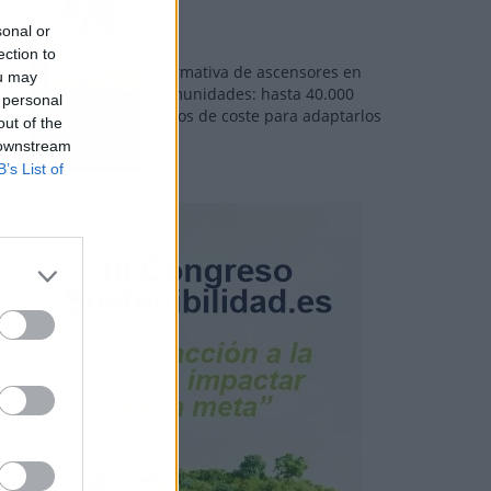
sonal or
ection to
Normativa de ascensores en
ou may
comunidades: hasta 40.000
 personal
euros de coste para adaptarlos
out of the
 downstream
B’s List of