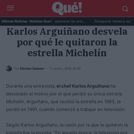
TA 6 en Netflix: las reservas pulverizan las prev...
Renegociar hipoteca euríbor al al
Últimas Noticias
- Noticias Que!:
Karlos Arguiñano desvela
por qué le quitaron la
estrella Michelín
-
Por
Florian Salazar
11 enero, 2024 06:40
Durante una entrevista,
el chef Karlos Arguiñano
ha
desvelado el motivo por el que perdió su única estrella
Michelin. Arguiñano, que recibió la estrella en 1983, la
perdió en 1991, cuando comenzó a trabajar en televisión.
Según Karlos Arguiñano, la razón por la que le quitaron la
estrella fue la envidia. “En aquella época, la televisión era