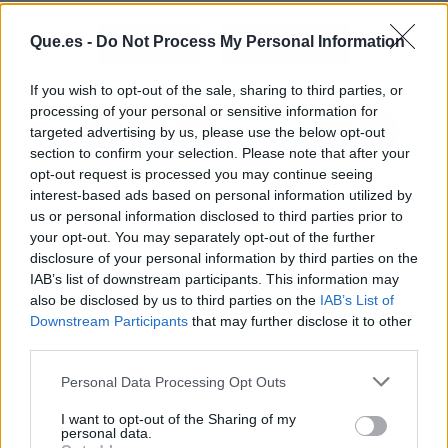
Que.es -
Do Not Process My Personal Information
Atrás
Siguiente
If you wish to opt-out of the sale, sharing to third parties, or
processing of your personal or sensitive information for
targeted advertising by us, please use the below opt-out
section to confirm your selection. Please note that after your
opt-out request is processed you may continue seeing
interest-based ads based on personal information utilized by
ARTÍCULO ANTERIOR
ARTÍCULO SIGUIENTE
us or personal information disclosed to third parties prior to
ACABA CON LAS
EL INGREDIENTE
your opt-out. You may separately opt-out of the further
OJERAS PARA SIEMPRE
SECRETO QUE DA UN
disclosure of your personal information by third parties on the
CON ESTE PRODUCTO
CHUTE DE PROTEÍNAS
IAB’s list of downstream participants. This information may
MÁGICO DE
A TUS COMIDAS Y
MERCADONA
VENDEN EN ALDI,
also be disclosed by us to third parties on the
IAB’s List of
ALCAMPO Y MÁS
Downstream Participants
that may further disclose it to other
third parties.
Personal Data Processing Opt Outs
I want to opt-out of the Sharing of my
personal data.