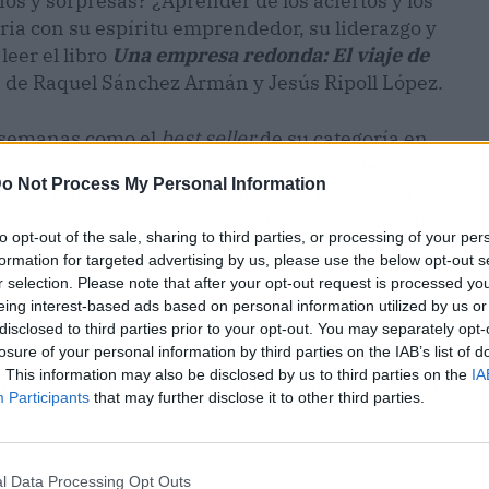
íos y sorpresas? ¿Aprender de los aciertos y los
ria con su espíritu emprendedor, su liderazgo y
leer el libro
Una empresa redonda: El viaje de
, de Raquel Sánchez Armán y Jesús Ripoll López.
s semanas como el
best seller
de su categoría en
epopeya de la primera vuelta al mundo desde la
o Not Process My Personal Information
tores, fundadores de la agencia de motivación y
s lectores a acompañar a Magallanes y Elcano en
to opt-out of the sale, sharing to third parties, or processing of your per
 supuso el primer paso hacia la globalización.
formation for targeted advertising by us, please use the below opt-out s
r selection. Please note that after your opt-out request is processed y
econocidos conferenciantes y escritores, como
eing interest-based ads based on personal information utilized by us or
Albert Bosch, Quico Taronjí, Nacho Dean, Julio de
disclosed to third parties prior to your opt-out. You may separately opt-
losure of your personal information by third parties on the IAB’s list of
uri y Luis Pasamontes, el libro ofrece una lección
. This information may also be disclosed by us to third parties on the
IA
r por las tormentas de la vida y a emprender en
Participants
that may further disclose it to other third parties.
erminación.
l Data Processing Opt Outs