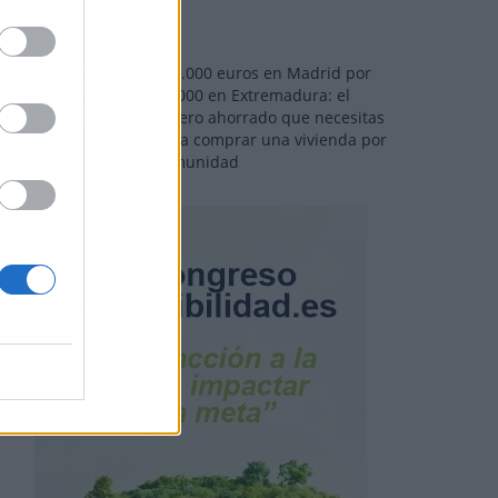
110.000 euros en Madrid por
31.000 en Extremadura: el
dinero ahorrado que necesitas
para comprar una vivienda por
comunidad