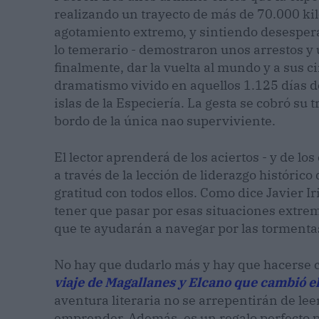
realizando un trayecto de más de 70.000 k
agotamiento extremo, y sintiendo desespera
lo temerario - demostraron unos arrestos 
finalmente, dar la vuelta al mundo y a sus 
dramatismo vivido en aquellos 1.125 días de
islas de la Especiería. La gesta se cobró su 
bordo de la única nao superviviente.
El lector aprenderá de los aciertos - y de l
a través de la lección de liderazgo históric
gratitud con todos ellos. Como dice Javier Ir
tener que pasar por esas situaciones extre
que te ayudarán a navegar por las tormentas
No hay que dudarlo más y hay que hacerse 
viaje de Magallanes y Elcano que cambió 
aventura literaria no se arrepentirán de leer
emprender. Además, es un regalo perfecto pa