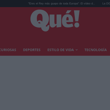
"Eres el Rey más guapo de toda Europa": El vídeo d...
La DGT lanza un avi
CURIOSAS
DEPORTES
ESTILO DE VIDA
TECNOLOGÍA