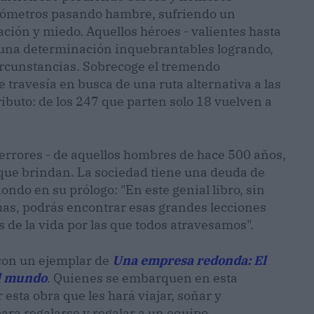
ilómetros pasando hambre, sufriendo un
ción y miedo. Aquellos héroes - valientes hasta
y una determinación inquebrantables logrando,
circunstancias. Sobrecoge el tremendo
 travesía en busca de una ruta alternativa a las
tributo: de los 247 que parten solo 18 vuelven a
os errores - de aquellos hombres de hace 500 años,
o que brindan. La sociedad tiene una deuda de
iondo en su prólogo: "En este genial libro, sin
mas, podrás encontrar esas grandes lecciones
 de la vida por las que todos atravesamos".
con un ejemplar de
Una empresa redonda: El
el mundo
. Quienes se embarquen en esta
 esta obra que les hará viajar, soñar y
ra regalarse y regalar a un equipo.