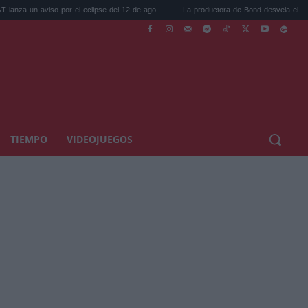
so por el eclipse del 12 de ago...
La productora de Bond desvela el casting del nuev
TIEMPO
VIDEOJUEGOS