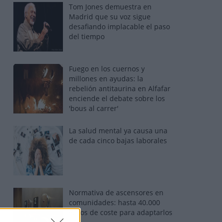
Tom Jones demuestra en
Madrid que su voz sigue
desafiando implacable el paso
del tiempo
Fuego en los cuernos y
millones en ayudas: la
rebelión antitaurina en Alfafar
enciende el debate sobre los
'bous al carrer'
La salud mental ya causa una
de cada cinco bajas laborales
Normativa de ascensores en
comunidades: hasta 40.000
euros de coste para adaptarlos