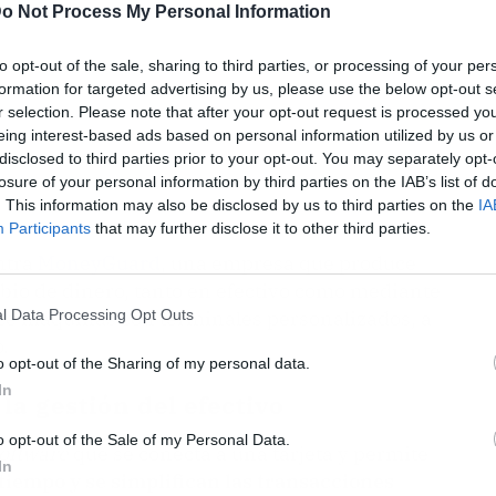
o Not Process My Personal Information
to opt-out of the sale, sharing to third parties, or processing of your per
formation for targeted advertising by us, please use the below opt-out s
r selection. Please note that after your opt-out request is processed y
eing interest-based ads based on personal information utilized by us or
disclosed to third parties prior to your opt-out. You may separately opt-
losure of your personal information by third parties on the IAB’s list of
. This information may also be disclosed by us to third parties on the
IA
Participants
that may further disclose it to other third parties.
ntra
MoneyGuard
, una empresa que produce
bio de dinero, tanto en efectivo como mediante
l Data Processing Opt Outs
duce máquinas con terminales personalizados, a
.
o opt-out of the Sharing of my personal data.
In
la gestión del efectivo
o opt-out of the Sale of my Personal Data.
oftware
que se conecta a una tarjeta y permite
In
tiempo y se simplifican las transacciones