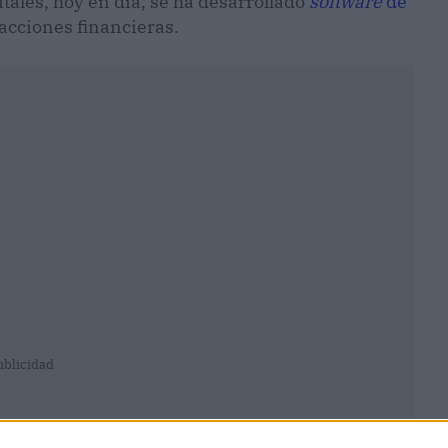
itales, hoy en día, se ha desarrollado
software
de
sacciones financieras.
ublicidad