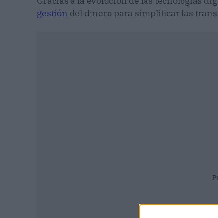
Gracias a la evolución de las tecnologías dig
gestión
del dinero para simplificar las tran
P