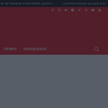
e al Real Madrid: pulveriza ...
La primera denuncia que pone al Gobierno de Ayuso .
TIEMPO
VIDEOJUEGOS