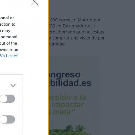
sonal or
110.000 euros en Madrid por
ection to
31.000 en Extremadura: el
ou may
dinero ahorrado que necesitas
 personal
para comprar una vivienda por
out of the
comunidad
 downstream
B’s List of