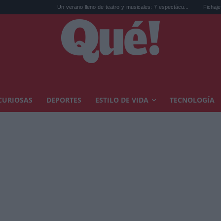
Un verano lleno de teatro y musicales: 7 espectácu...
Fichaje de Yan Diomand
CURIOSAS
DEPORTES
ESTILO DE VIDA
TECNOLOGÍA