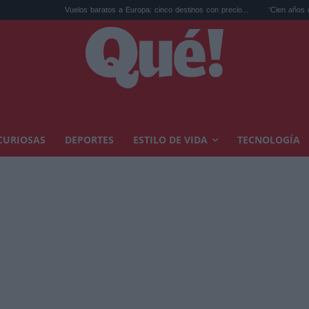
uelos baratos a Europa: cinco destinos con precio...
'Cien años de soledad', la serie:
CURIOSAS
DEPORTES
ESTILO DE VIDA
TECNOLOGÍA