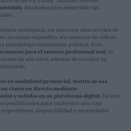
carreras de 4 y 5 años. También ofrecen
ssentials
, diseñados para desarrollar las
nales.
lencia académica, así como sus altos niveles de
en su campo específico, sin materias de relleno
 una metodología sumamente práctica. Esto
ecesarias para el entorno profesional real
, lo
onales de alto nivel, además de concluir su
conformado.
es en modalidad presencial, dentro de sus
 con clases en directo mediante
badas y subidas en su plataforma digital.
De este
as posibilidades para conformar una ruta
s expectativas, disponibilidad y necesidades