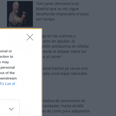
Tom Jones demuestra en
Madrid que su voz sigue
desafiando implacable el paso
del tiempo
Fuego en los cuernos y
millones en ayudas: la
rebelión antitaurina en Alfafar
sonal or
enciende el debate sobre los
'bous al carrer'
ection to
ou may
 personal
La salud mental ya causa una
out of the
de cada cinco bajas laborales
 downstream
B’s List of
Normativa de ascensores en
comunidades: hasta 40.000
euros de coste para adaptarlos