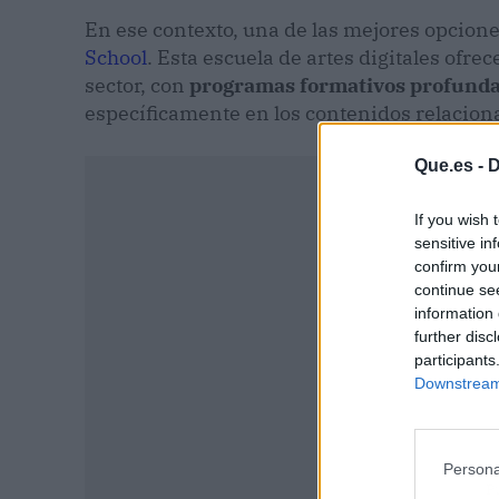
En ese contexto, una de las mejores opcion
School
. Esta escuela de artes digitales ofre
sector, con
programas formativos profunda
específicamente en los contenidos relaciona
Que.es -
D
If you wish 
sensitive in
confirm you
continue se
information 
further disc
participants
Downstream 
Persona
P