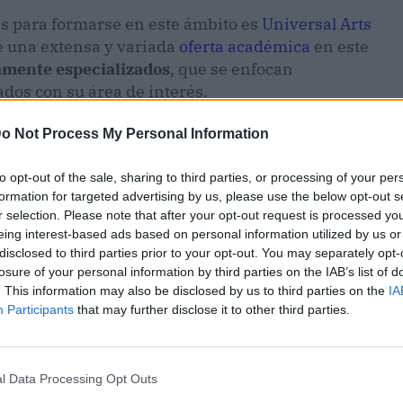
es para formarse en este ámbito es
Universal Arts
ce una extensa y variada
oferta académica
en este
mente especializados
, que se enfocan
dos con su área de interés.
o Not Process My Personal Information
to opt-out of the sale, sharing to third parties, or processing of your per
formation for targeted advertising by us, please use the below opt-out s
r selection. Please note that after your opt-out request is processed y
eing interest-based ads based on personal information utilized by us or
disclosed to third parties prior to your opt-out. You may separately opt-
losure of your personal information by third parties on the IAB’s list of
. This information may also be disclosed by us to third parties on the
IA
Participants
that may further disclose it to other third parties.
l Data Processing Opt Outs
ublicidad