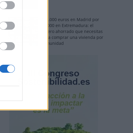
110.000 euros en Madrid por
31.000 en Extremadura: el
dinero ahorrado que necesitas
para comprar una vivienda por
comunidad