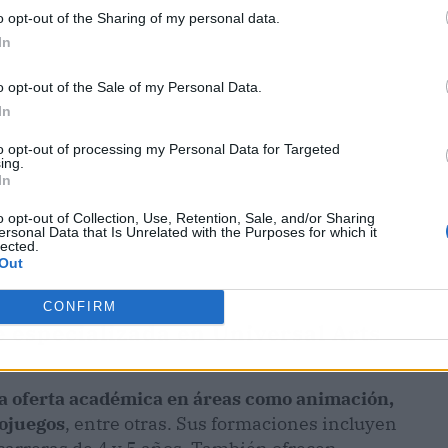
o opt-out of the Sharing of my personal data.
In
o opt-out of the Sale of my Personal Data.
In
to opt-out of processing my Personal Data for Targeted
ing.
In
o opt-out of Collection, Use, Retention, Sale, and/or Sharing
ersonal Data that Is Unrelated with the Purposes for which it
lected.
Out
CONFIRM
 especializada en Universal Arts
a oferta académica en áreas como animación,
eojuegos
, entre otras. Sus formaciones incluyen