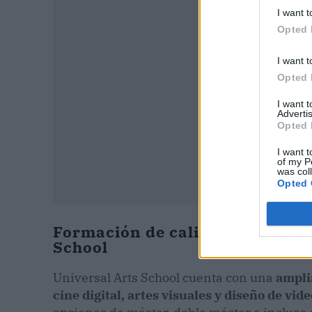
I want t
Opted 
I want t
Opted 
I want 
Advertis
Opted 
I want t
of my P
was col
Opted 
Formación de calidad altamente
School
Universal Arts School cuenta con una
ampli
cine digital, artes visuales y diseño de vid