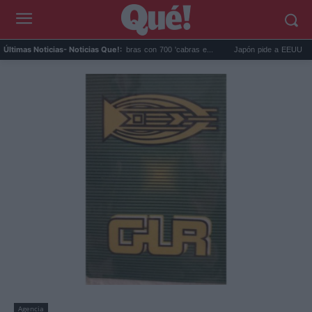
alápagos eliminó 140.000 cabras con 700 'cabras e...
Japón pide a EEUU que deje d
Últimas Noticias
- Noticias Que!:
Agencia