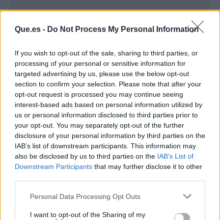
Que.es -
Do Not Process My Personal Information
If you wish to opt-out of the sale, sharing to third parties, or
processing of your personal or sensitive information for
En lo que hasta ahora hemos conseguido son
targeted advertising by us, please use the below opt-out
section to confirm your selection. Please note that after your
algunas ventas y darse GUR a conocer en el
opt-out request is processed you may continue seeing
plano internacional y en virtud de nuestra gran
interest-based ads based on personal information utilized by
idea de atracción al cliente no son los
us or personal information disclosed to third parties prior to
descuentos como hacen las demás marcas, sino
your opt-out. You may separately opt-out of the further
que mantenemos el mismo nivel de precios,
disclosure of your personal information by third parties on the
IAB’s list of downstream participants. This information may
pero ofreciéndole al cliente el pago de todos
also be disclosed by us to third parties on the
IAB’s List of
nuestros productos a plazos, con lo cual, queda
Downstream Participants
that may further disclose it to other
igualmente satisfecho por sí mismo.
third parties.
Personal Data Processing Opt Outs
Como creador en constante evolución, ha
dedicado también un espacio a la producción
I want to opt-out of the Sharing of my