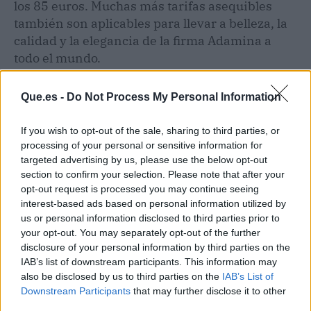
los 85 euros. Muchas más tarifas asequibles
también son aplicables para llevar a belleza, la
calidad y la elegancia de la firma Adamina a
todo el mundo.
Que.es -
Do Not Process My Personal Information
If you wish to opt-out of the sale, sharing to third parties, or
processing of your personal or sensitive information for
targeted advertising by us, please use the below opt-out
section to confirm your selection. Please note that after your
opt-out request is processed you may continue seeing
interest-based ads based on personal information utilized by
us or personal information disclosed to third parties prior to
your opt-out. You may separately opt-out of the further
disclosure of your personal information by third parties on the
IAB’s list of downstream participants. This information may
also be disclosed by us to third parties on the
IAB’s List of
Downstream Participants
that may further disclose it to other
Publicidad
third parties.