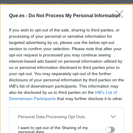
como una inversión a largo plazo o como una
pieza de lujo para realzar un atuendo, estas
Que.es -
Do Not Process My Personal Information
bolsas brindan una experiencia de estilo
inigualable.
If you wish to opt-out of the sale, sharing to third parties, or
processing of your personal or sensitive information for
targeted advertising by us, please use the below opt-out
Artículo anterior
Artículo siguiente
section to confirm your selection. Please note that after your
Brillo y belleza al alcance
¿Cómo afecta el cambio
opt-out request is processed you may continue seeing
en la joyería online
climático a la salud
interest-based ads based on personal information utilized by
española Adamina
visual?
us or personal information disclosed to third parties prior to
your opt-out. You may separately opt-out of the further
disclosure of your personal information by third parties on the
IAB’s list of downstream participants. This information may
also be disclosed by us to third parties on the
IAB’s List of
Downstream Participants
that may further disclose it to other
third parties.
Personal Data Processing Opt Outs
I want to opt-out of the Sharing of my
personal data.