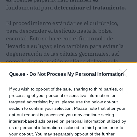
fundamental para
determinar el tratamiento.
El procedimiento estándar es el quirúrgico,
para descender el testículo hasta la bolsa
escrotal. Esto se hace con el fin no solo de
llevarlo a su lugar, sino también para evitar la
degeneración de las células germinales, así
como la degeneración maligna del testículo.
Que.es -
Do Not Process My Personal Information
Dr. Daniel Cabezalí cuenta con una página web
desde donde es posible solicitar una cita para
If you wish to opt-out of the sale, sharing to third parties, or
una consulta. Allí también se encuentra mucha
processing of your personal or sensitive information for
más información sobre este y otro tipo de
targeted advertising by us, please use the below opt-out
patologías en la que es experto. Incluso se
section to confirm your selection. Please note that after your
encuentran algunas reseñas dadas por sus
opt-out request is processed you may continue seeing
interest-based ads based on personal information utilized by
pacientes y la valoración que tiene
us or personal information disclosed to third parties prior to
actualmente, que alcanza las 5 estrellas.
your opt-out. You may separately opt-out of the further