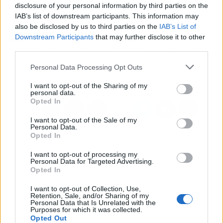
disclosure of your personal information by third parties on the
IAB’s list of downstream participants. This information may
Artículo anterior
Artículo siguiente
also be disclosed by us to third parties on the
IAB’s List of
El papel de los
Más de 600 chupitos
Downstream Participants
that may further disclose it to other
microinfluencers en la
Madrid de los que
third parties.
generación de confianza
disfrutar en compañía
y credibilidad para las
con Espit Chupitos
Personal Data Processing Opt Outs
marcas
Madrid Sol
I want to opt-out of the Sharing of my
personal data.
Opted In
I want to opt-out of the Sale of my
Personal Data.
Opted In
I want to opt-out of processing my
Personal Data for Targeted Advertising.
Opted In
I want to opt-out of Collection, Use,
Retention, Sale, and/or Sharing of my
Personal Data that Is Unrelated with the
Purposes for which it was collected.
Opted Out