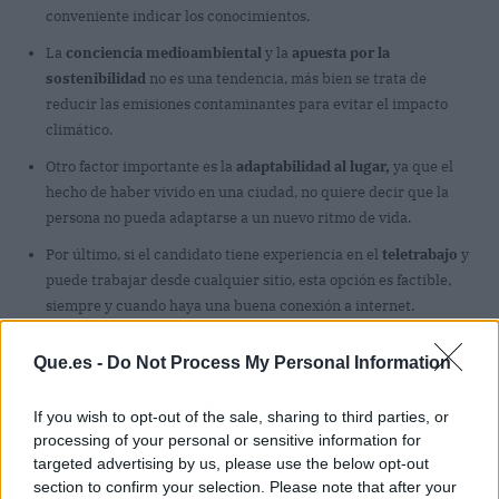
conveniente indicar los conocimientos.
La
conciencia medioambiental
y la
apuesta por la
sostenibilidad
no es una tendencia, más bien se trata de
reducir las emisiones contaminantes para evitar el impacto
climático.
Otro factor importante es la
adaptabilidad al lugar,
ya que el
hecho de haber vivido en una ciudad, no quiere decir que la
persona no pueda adaptarse a un nuevo ritmo de vida.
Por último, si el candidato tiene experiencia en el
teletrabajo
y
puede trabajar desde cualquier sitio, esta opción es factible,
siempre y cuando haya una buena conexión a internet.
El
conocimiento de uno o varios idiomas
también es clave a la
Que.es -
Do Not Process My Personal Information
hora de colocarse y abrirse puertas laborales.
Por último, hay que
resaltar con humildad los logros
y
los
If you wish to opt-out of the sale, sharing to third parties, or
méritos,
como una oportunidad de demostrar la valía y los
processing of your personal or sensitive information for
resultados laborales.
targeted advertising by us, please use the below opt-out
section to confirm your selection. Please note that after your