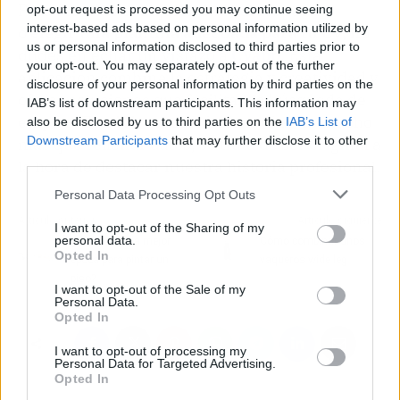
Para resolver cualquier duda al respecto
opt-out request is processed you may continue seeing
interest-based ads based on personal information utilized by
o
elegir una plantilla adecuada para tu CV,
no
us or personal information disclosed to third parties prior to
dudes en echar un vistazo a
CVapp
. Esta
your opt-out. You may separately opt-out of the further
aplicación combina la estrategia y creatividad y
disclosure of your personal information by third parties on the
ofrece soluciones que facilitan la búsqueda de
IAB’s list of downstream participants. This information may
empleo. Escribir un
curriculum vitae
es mucho
also be disclosed by us to third parties on the
IAB’s List of
Downstream Participants
that may further disclose it to other
más que rellenar datos, se trata de ser original a
third parties.
la hora de destacar nuestra historia profesional.
Personal Data Processing Opt Outs
Artículo anterior
Artículo siguiente
I want to opt-out of the Sharing of my
personal data.
¿Cuándo es la mejor
Cómo combinar unos
Opted In
época para pintar un
vaqueros wide leg
piso?
I want to opt-out of the Sale of my
Personal Data.
Opted In
I want to opt-out of processing my
Personal Data for Targeted Advertising.
Opted In