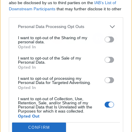
also be disclosed by us to third parties on the
IAB’s List of
estratégico y digital
EQUIMED, empresa de
Downstream Participants
that may further disclose it to other
equipamiento de silla de
third parties.
ruedas
Personal Data Processing Opt Outs
I want to opt-out of the Sharing of my
personal data.
Opted In
I want to opt-out of the Sale of my
Personal Data.
Opted In
I want to opt-out of processing my
Personal Data for Targeted Advertising.
Opted In
I want to opt-out of Collection, Use,
Retention, Sale, and/or Sharing of my
Personal Data that Is Unrelated with the
Purposes for which it was collected.
Opted Out
CONFIRM