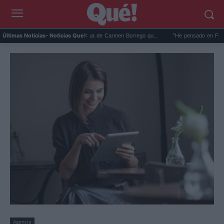
La foto en la playa de Málaga de Carmen Borrego qu...
"He pensado en Franco": El
Últimas Noticias
- Noticias Que!:
Agencia