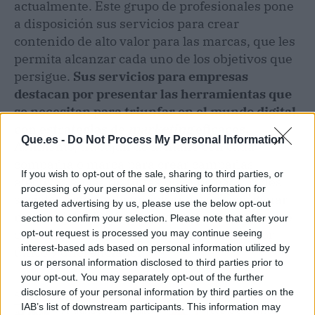
actualmente. Este grupo de profesionales pone
a disposición sus servicios para crear
contenido de alto valor para las marcas, que les
permita alcanzar cada uno de los objetivos que
persigue.
Sus servicios para empresas
destacan por presentar las herramientas que
se necesitan para triunfar en el mundo digital,
con estrategias de
marketing
eficaces.
Que.es -
Do Not Process My Personal Information
Asimismo, trabajan de la mano con cada
compañía o marca para crear campañas
If you wish to opt-out of the sale, sharing to third parties, or
efectivas en las distintas plataformas y redes
processing of your personal or sensitive information for
sociales, buscando impulsar las ventas, ganar
targeted advertising by us, please use the below opt-out
mayor visibilidad, dar a conocer marcas, entre
section to confirm your selection. Please note that after your
otros objetivos, siempre aportando un valor
opt-out request is processed you may continue seeing
interest-based ads based on personal information utilized by
único y diferenciador.
us or personal information disclosed to third parties prior to
your opt-out. You may separately opt-out of the further
disclosure of your personal information by third parties on the
Artículo anterior
Artículo siguiente
IAB’s list of downstream participants. This information may
Anartra, la clave del éxito
Todo lo que ofrece