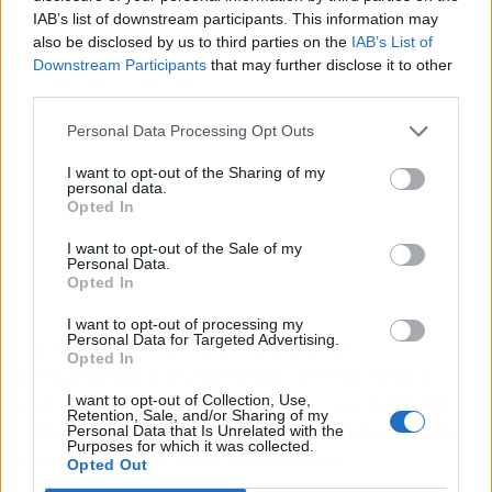
IAB’s list of downstream participants. This information may
also be disclosed by us to third parties on the
IAB’s List of
Downstream Participants
that may further disclose it to other
third parties.
Personal Data Processing Opt Outs
I want to opt-out of the Sharing of my
personal data.
Opted In
I want to opt-out of the Sale of my
Personal Data.
Opted In
I want to opt-out of processing my
Personal Data for Targeted Advertising.
En definitiva, ha remarcado que "la
Opted In
recuperación y la protección del Mar Menor
requiere la implicación de todos", es decir, "de la
I want to opt-out of Collection, Use,
Retention, Sale, and/or Sharing of my
Administración del Estado, de las comunidades
Personal Data that Is Unrelated with the
Purposes for which it was collected.
autónomas y de los ayuntamientos".
Opted Out