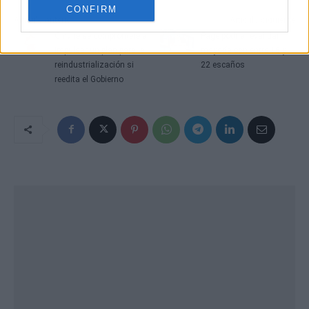
CONFIRM
Artículo anterior
Artículo siguiente
Chivite se compromete a
Page podría revalidar
impulsar un plan para la
mayoría con entre 16 y
reindustrialización si
22 escaños
reedita el Gobierno