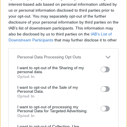
para supermercados es hoy en día uno de los
interest-based ads based on personal information utilized by
más completos, capaces de ofrecer todas estas
us or personal information disclosed to third parties prior to
ventajas. En su página web, se puede encontrar
your opt-out. You may separately opt-out of the further
mucha más información sobre este, así como
disclosure of your personal information by third parties on the
IAB’s list of downstream participants. This information may
canales directos para contactar con sus
also be disclosed by us to third parties on the
IAB’s List of
profesionales y realizar cualquier consulta
Downstream Participants
that may further disclose it to other
necesaria.
third parties.
Personal Data Processing Opt Outs
Artículo anterior
Artículo siguiente
Las ventajas que ofrece
Ternera del Bajo
I want to opt-out of the Sharing of my
personal data.
el SOC de Auditech
Tormes, carne de
Opted In
calidad excelente
I want to opt-out of the Sale of my
Personal Data.
Opted In
I want to opt-out of processing my
Personal Data for Targeted Advertising.
Opted In
I want to opt-out of Collection, Use,