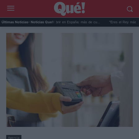
Récord de vacantes sin cubrir en España: más de cu...
"Eres el Rey más guapo de 
Últimas Noticias
- Noticias Que!:
Agencia