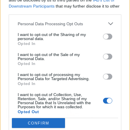
also be disclosed by us to third parties on the
IAB’s List of
Publicidad
Downstream Participants
that may further disclose it to other
third parties.
Personal Data Processing Opt Outs
I want to opt-out of the Sharing of my
personal data.
Opted In
I want to opt-out of the Sale of my
Personal Data.
Opted In
I want to opt-out of processing my
Personal Data for Targeted Advertising.
Opted In
I want to opt-out of Collection, Use,
Retention, Sale, and/or Sharing of my
Personal Data that Is Unrelated with the
Artículo anterior
Artículo siguiente
Purposes for which it was collected.
Gestionar la contabilidad
Beneficios de los
Opted Out
con el software ERP de
software para
CONFIRM
ecoSoft Consulting
supermercados y
empresas de