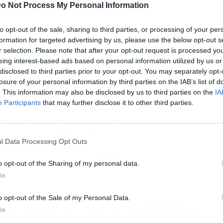
o Not Process My Personal Information
to opt-out of the sale, sharing to third parties, or processing of your per
formation for targeted advertising by us, please use the below opt-out s
r selection. Please note that after your opt-out request is processed y
eing interest-based ads based on personal information utilized by us or
disclosed to third parties prior to your opt-out. You may separately opt-
losure of your personal information by third parties on the IAB’s list of
. This information may also be disclosed by us to third parties on the
IA
Participants
that may further disclose it to other third parties.
e crónicos, desarrollándose el temido trastorno
e acudir con un psicólogo que se encargue de
tido,
Baleares Psicología
se presenta como un
l Data Processing Opt Outs
entación cognitivo-conductual que ofrece
cluyendo los
ataques de pánico
. En este centro se
o opt-out of the Sharing of my personal data.
una localidad de la isla de Mallorca, pero
In
ine
.
o opt-out of the Sale of my Personal Data.
 la calidad de vida de las personas
In