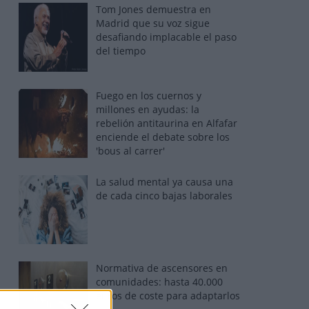
Tom Jones demuestra en
Madrid que su voz sigue
desafiando implacable el paso
del tiempo
Fuego en los cuernos y
millones en ayudas: la
rebelión antitaurina en Alfafar
enciende el debate sobre los
'bous al carrer'
La salud mental ya causa una
de cada cinco bajas laborales
Normativa de ascensores en
comunidades: hasta 40.000
euros de coste para adaptarlos