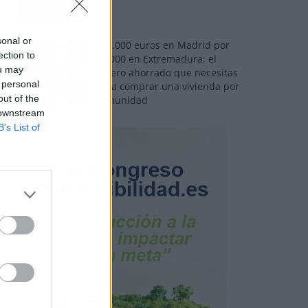
sonal or
110.000 euros en Madrid por
ection to
31.000 en Extremadura: el
ou may
dinero ahorrado que necesitas
 personal
para comprar una vivienda por
out of the
comunidad
 downstream
B’s List of