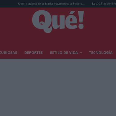
 abierta en la familia Matamoros: la frase s...
La DGT lo confirma hoy: este es el err
CURIOSAS
DEPORTES
ESTILO DE VIDA
TECNOLOGÍA