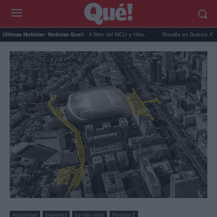
onnor será Cíclope en los X-Men del MCU y Hea...
Rosalía en Buenos Aires: detiene el
Últimas Noticias
- Noticias Que!:
Actualidad
Deportes
Lo más visto
Portada 2