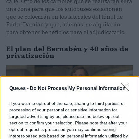
calle. Otro de los cambios que se realizarán será
una zona para que los autobuses estacionen
que se colocarán en los laterales del túnel de
Padre Damián y que, además, se alquilarán
para obtener beneficios para el adjudicatario.
El plan del Bernabéu y 40 años de
privatización
Que.es -
Do Not Process My Personal Information
If you wish to opt-out of the sale, sharing to third parties, or
processing of your personal or sensitive information for
targeted advertising by us, please use the below opt-out
section to confirm your selection. Please note that after your
opt-out request is processed you may continue seeing
interest-based ads based on personal information utilized by