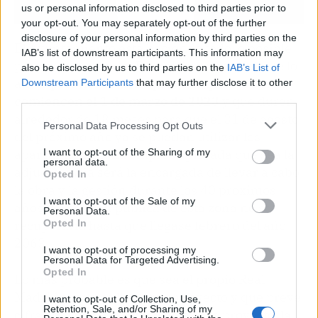
us or personal information disclosed to third parties prior to
your opt-out. You may separately opt-out of the further
disclosure of your personal information by third parties on the
El Ayuntamiento está haciendo todo lo posible
IAB’s list of downstream participants. This information may
para que el plan del Bernabéu salga adelante lo
also be disclosed by us to third parties on the
IAB’s List of
antes posible. Se tiene previsto que
las obras
Downstream Participants
that may further disclose it to other
third parties.
comiencen el 1 de marzo de 2023
y que duren
alrededor de 18 meses para que el 31 de agosto
Personal Data Processing Opt Outs
del próximo año ya se puedan utilizar los
I want to opt-out of the Sharing of my
aparcamientos. La empresa privada que sea la
personal data.
adjudicataria será la encargada de llevar a cabo
Opted In
la obra y la gestión durante los 40 próximos
I want to opt-out of the Sale of my
años. La gestión pública de esta zona no se
Personal Data.
Opted In
recuperaría hasta que llegase febrero del año
2063.
I want to opt-out of processing my
Personal Data for Targeted Advertising.
Opted In
Lo más probable es que sea el propio Real
Madrid el que se lleve este proyecto y que prevé
I want to opt-out of Collection, Use,
Retention, Sale, and/or Sharing of my
cifras millonarias. Con este nuevo proyecto, la