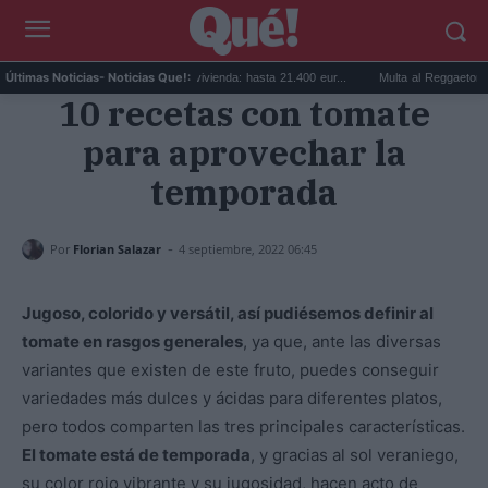
Ayudas para reformar tu vivienda: hasta 21.400 eur...
Multa al Reggaeton Beach 
Últimas Noticias
- Noticias Que!:
10 recetas con tomate
para aprovechar la
temporada
-
Por
Florian Salazar
4 septiembre, 2022 06:45
Jugoso, colorido y versátil, así pudiésemos definir al
tomate en rasgos generales
, ya que, ante las diversas
variantes que existen de este fruto, puedes conseguir
variedades más dulces y ácidas para diferentes platos,
pero todos comparten las tres principales características.
El tomate está de temporada
, y gracias al sol veraniego,
su color rojo vibrante y su jugosidad, hacen acto de