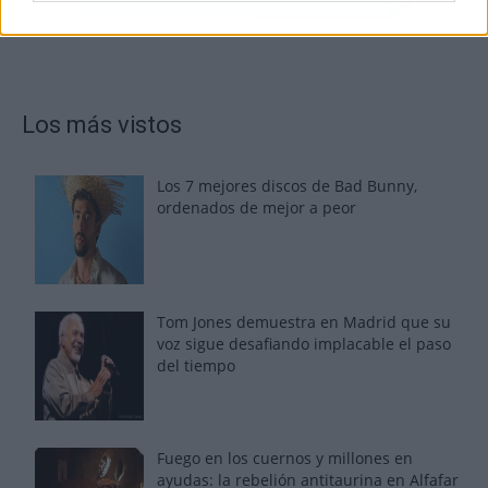
Los más vistos
Los 7 mejores discos de Bad Bunny,
ordenados de mejor a peor
Tom Jones demuestra en Madrid que su
voz sigue desafiando implacable el paso
del tiempo
Fuego en los cuernos y millones en
ayudas: la rebelión antitaurina en Alfafar