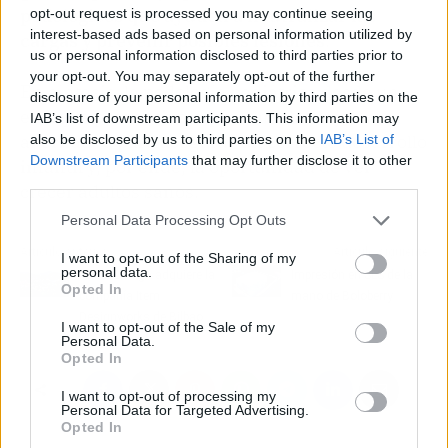
podológicos que ayuden a neutralizar las
opt-out request is processed you may continue seeing
interest-based ads based on personal information utilized by
cargas y prevenir posibles lesiones
.
us or personal information disclosed to third parties prior to
your opt-out. You may separately opt-out of the further
En síntesis, la podología pediátrica desde un
disclosure of your personal information by third parties on the
enfoque preventivo representa la mejor
IAB’s list of downstream participants. This information may
alternativa para asegurar un correcto desarrollo
also be disclosed by us to third parties on the
IAB’s List of
Downstream Participants
that may further disclose it to other
infantil y, por ende, la oportunidad de ver
third parties.
crecer adultos sanos.
Personal Data Processing Opt Outs
Artículo anterior
Artículo siguiente
I want to opt-out of the Sharing of my
personal data.
Nacar Design adquiere la
Impresión en SLS de la
Opted In
compañía Item
mano de Boloberry
Designworks de Bilbao
I want to opt-out of the Sale of my
Personal Data.
Opted In
I want to opt-out of processing my
Personal Data for Targeted Advertising.
Opted In