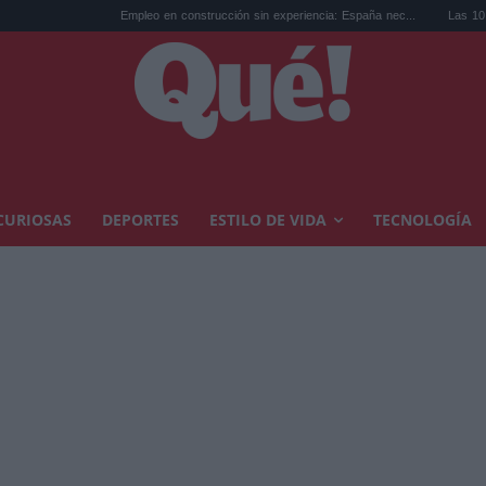
Empleo en construcción sin experiencia: España nec...
Las 10 gamers que segui
CURIOSAS
DEPORTES
ESTILO DE VIDA
TECNOLOGÍA