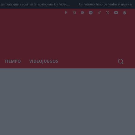
r si te apasionan los video...
Un verano lleno de teatro y musicales: 7 espectácu...
TIEMPO
VIDEOJUEGOS