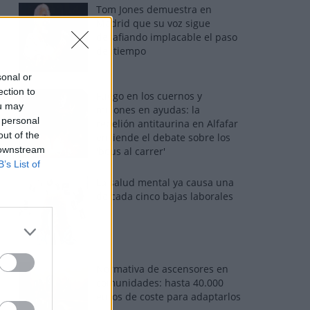
Tom Jones demuestra en
Madrid que su voz sigue
desafiando implacable el paso
del tiempo
sonal or
ection to
Fuego en los cuernos y
ou may
millones en ayudas: la
 personal
rebelión antitaurina en Alfafar
out of the
enciende el debate sobre los
 downstream
'bous al carrer'
B’s List of
La salud mental ya causa una
de cada cinco bajas laborales
Normativa de ascensores en
comunidades: hasta 40.000
euros de coste para adaptarlos