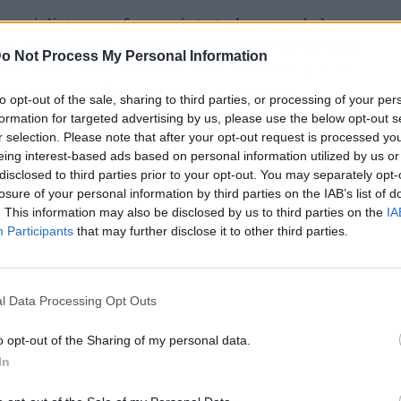
specialista en
reformas integrales
, uno de los
de ventanas es cuando hay inconvenientes con
o Not Process My Personal Information
d de cierre se ve afectada. Otra situación que se
los cristales.
En estos casos, el coste de
to opt-out of the sale, sharing to third parties, or processing of your per
r el material de las ventanas.
formation for targeted advertising by us, please use the below opt-out s
r selection. Please note that after your opt-out request is processed y
eing interest-based ads based on personal information utilized by us or
disclosed to third parties prior to your opt-out. You may separately opt-
losure of your personal information by third parties on the IAB’s list of
. This information may also be disclosed by us to third parties on the
IA
Participants
that may further disclose it to other third parties.
l Data Processing Opt Outs
o opt-out of the Sharing of my personal data.
In