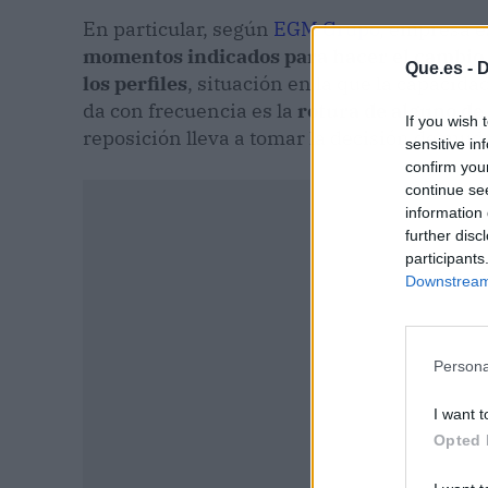
En particular, según
EGM Grupo
, empresa e
momentos indicados para hacer el cambio 
Que.es -
D
los perfiles
, situación en la que la capacida
da con frecuencia es la
rotura de alguno de 
If you wish 
reposición lleva a tomar la decisión de muda
sensitive in
confirm you
continue se
information 
further disc
participants
Downstream 
Persona
I want t
Opted 