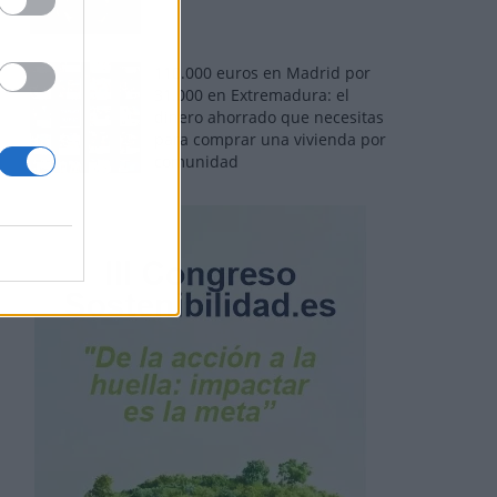
110.000 euros en Madrid por
31.000 en Extremadura: el
dinero ahorrado que necesitas
para comprar una vivienda por
comunidad