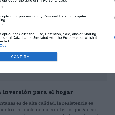
o opt-out of the Sale of my Personal Data.
ublicidad
In
to opt-out of processing my Personal Data for Targeted
ing.
In
o opt-out of Collection, Use, Retention, Sale, and/or Sharing
ersonal Data that Is Unrelated with the Purposes for which it
lected.
Out
CONFIRM
 inversión para el hogar
ntanas es de alta calidad, la resistencia es
ento o las inclemencias del clima juegan su