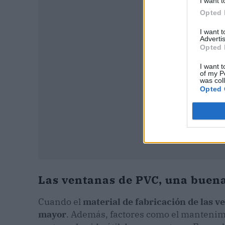
I want t
P
Opted 
I want 
Advertis
Opted 
I want t
of my P
was col
Opted 
Las ventanas de PVC, una buena
Cuando el
material de fabricación de las ve
mayor
. Además, factores como el mantenimi