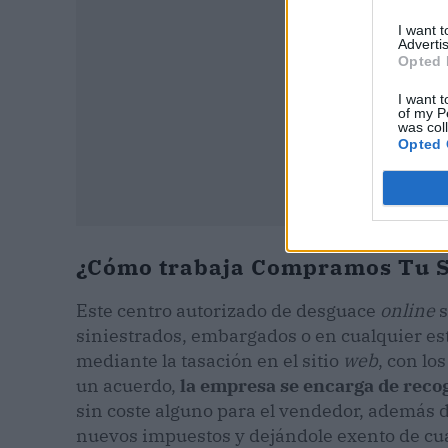
I want 
Advertis
Opted 
I want t
of my P
was col
Opted 
¿Cómo trabaja Compramos Tu S
Este centro autorizado de desguace
online
s
siniestrados, embargados o en cualquier est
mediante la tasación en el sitio
web
, con lo
un acuerdo,
la empresa se encarga de recog
sin coste alguno para el vendedor, además de
nuevos impuestos y dejándole exento de cua