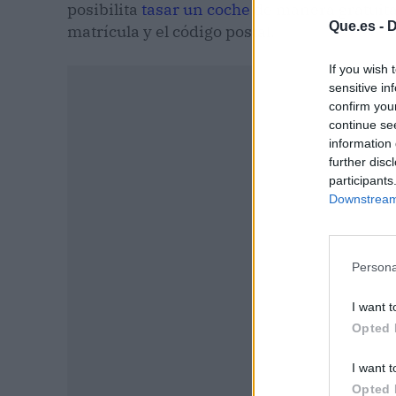
posibilita
tasar un coche
de manera gratuit
Que.es -
D
matrícula y el código postal.
If you wish 
sensitive in
confirm you
continue se
information 
further disc
participants
Downstream 
Persona
I want t
Opted 
P
I want t
Opted 