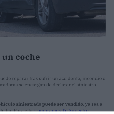
e un coche
uede reparar tras sufrir un accidente, incendio o
radoras se encargan de declarar el siniestro
vehículo siniestrado puede ser vendido
, ya sea a
e fin. Para ello,
Compramos Tu Siniestro