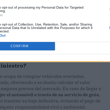
to opt-out of processing my Personal Data for Targeted
ing.
In
o opt-out of Collection, Use, Retention, Sale, and/or Sharing
ersonal Data that Is Unrelated with the Purposes for which it
lected.
Out
CONFIRM
iniestro?
e ocupa de comprar vehículos averiados,
ado, ofreciendo a su dueño calcular el valor
s mejores precios del mercado. En caso de llegar a
er el automóvil a través de su servicio de grúa
,
 tramitar su baja definitiva, evitando el pago de
lquier responsabilidad civil o ambiental.