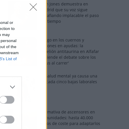
Tom Jones demuestra en
Madrid que su voz sigue
desafiando implacable el paso
del tiempo
sonal or
ection to
ou may
Fuego en los cuernos y
 personal
millones en ayudas: la
out of the
rebelión antitaurina en Alfafar
 downstream
enciende el debate sobre los
B’s List of
'bous al carrer'
La salud mental ya causa una
de cada cinco bajas laborales
Normativa de ascensores en
comunidades: hasta 40.000
euros de coste para adaptarlos