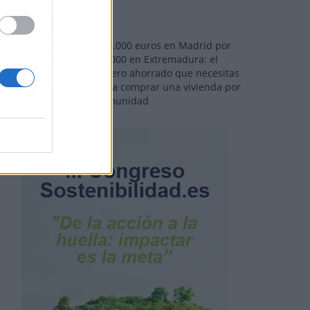
110.000 euros en Madrid por
31.000 en Extremadura: el
dinero ahorrado que necesitas
para comprar una vivienda por
comunidad