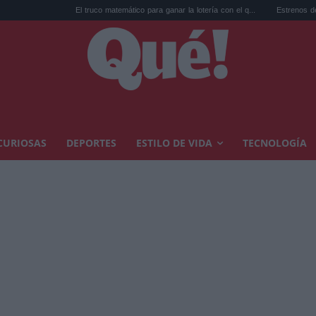
El truco matemático para ganar la lotería con el q...
Estrenos de agosto en str
CURIOSAS
DEPORTES
ESTILO DE VIDA
TECNOLOGÍA