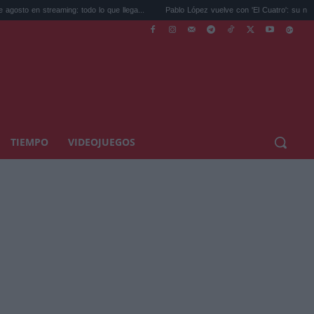
eaming: todo lo que llega...
Pablo López vuelve con 'El Cuatro': su nuevo disco...
TIEMPO
VIDEOJUEGOS