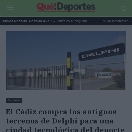
Perez Hilton directo TikTok: quién es el bloguero ...
El truco matemático para gan
Últimas Noticias
- Noticias Que!:
Deportes
El Cádiz compra los antiguos
terrenos de Delphi para una
ciudad tecnológica del deporte