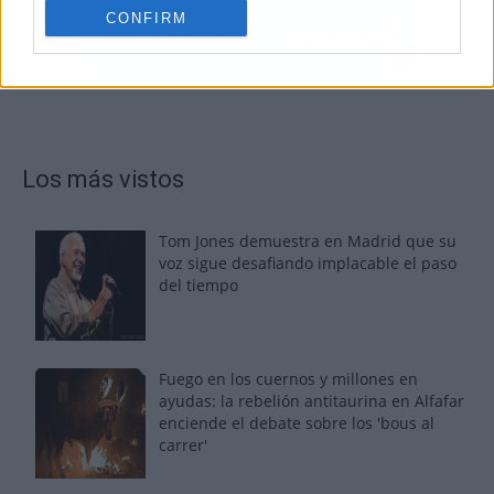
CONFIRM
Los más vistos
Tom Jones demuestra en Madrid que su
voz sigue desafiando implacable el paso
del tiempo
Fuego en los cuernos y millones en
ayudas: la rebelión antitaurina en Alfafar
enciende el debate sobre los 'bous al
carrer'