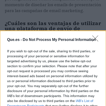
momento de diseñar los emails de presentación
para las campañas de email marketing.
¿Cuáles son las ventajas de utilizar
una plataforma de envío de
mailings masivos?
Que.es -
Do Not Process My Personal Information
A través de la utilización de este tipo de
herramientas, puedes gozar de las siguientes
If you wish to opt-out of the sale, sharing to third parties, or
ventajas:
processing of your personal or sensitive information for
targeted advertising by us, please use the below opt-out
section to confirm your selection. Please note that after your
opt-out request is processed you may continue seeing
interest-based ads based on personal information utilized by
us or personal information disclosed to third parties prior to
your opt-out. You may separately opt-out of the further
disclosure of your personal information by third parties on the
IAB’s list of downstream participants. This information may
also be disclosed by us to third parties on the
IAB’s List of
Downstream Participants
that may further disclose it to other