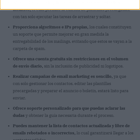
Ahorra tiempo y simplifica las tareas a través del editor
intuitivo,
el cual permite la edición de plantillas precargadas,
con tan solo ejecutar las tareas de arrastrar y soltar.
Proporciona algoritmos e IPs propias,
los cuales constituyen
un soporte que permite mejorar en gran medida la
entregabilidad de los mailings, evitando que estos se vayan a la
carpeta de spam.
Ofrece una cuenta gratuita sin restricciones en el volumen
de envío diario,
sin la inclusión de publicidad ni logotipos.
Realizar campañas de email marketing es sencillo,
ya que
con solo gestionar los contactos, editar las plantillas
precargadas y preparar el anuncio o boletín, estará listo para
enviar.
Ofrece soporte personalizado para que puedas aclarar las
dudas
y obtener la guía necesaria durante el proceso.
Puedes mantener la lista de contactos actualizada y libre de
emails rebotados o incorrectos,
lo cual garantizará llegar a los