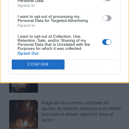
Personal Data.
Opted In
I want to opt-out of processing my
Personal Data for Targeted Advertising.
Opted In
I want to opt-out of Collection, Use,
Retention, Sale, and/or Sharing of my
Personal Data that Is Unrelated with the
Purposes for which it was collected.
Los más vistos
Opted Out
CONFIRM
Tom Jones demuestra en Madrid que su
voz sigue desafiando implacable el paso
del tiempo
Fuego en los cuernos y millones en
ayudas: la rebelión antitaurina en Alfafar
enciende el debate sobre los 'bous al
carrer'