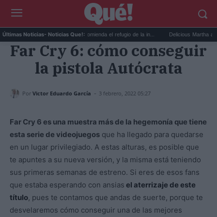
National Geographic recomienda el refugio de la in...
Delicious Martha anuncia q
Últimas Noticias
- Noticias Que!:
Far Cry 6: cómo conseguir
la pistola Autócrata
-
Por
Victor Eduardo García
3 febrero, 2022 05:27
Far Cry 6 es una muestra más de la hegemonía que tiene
esta serie de videojuegos
que ha llegado para quedarse
en un lugar privilegiado. A estas alturas, es posible que
te apuntes a su nueva versión, y la misma está teniendo
sus primeras semanas de estreno. Si eres de esos fans
que estaba esperando con ansias
el aterrizaje de este
título
, pues te contamos que andas de suerte, porque te
desvelaremos cómo conseguir una de las mejores