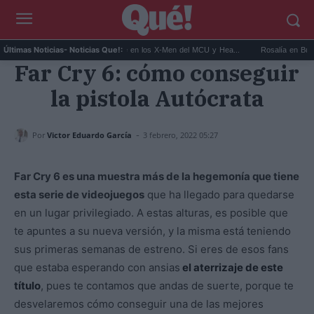
..
Kit Connor será Cíclope en los X-Men del MCU y Hea...
Rosalía en Buenos Ai
Últimas Noticias
- Noticias Que!:
Far Cry 6: cómo conseguir
la pistola Autócrata
-
Por
Victor Eduardo García
3 febrero, 2022 05:27
Far Cry 6 es una muestra más de la hegemonía que tiene
esta serie de videojuegos
que ha llegado para quedarse
en un lugar privilegiado. A estas alturas, es posible que
te apuntes a su nueva versión, y la misma está teniendo
sus primeras semanas de estreno. Si eres de esos fans
que estaba esperando con ansias
el aterrizaje de este
título
, pues te contamos que andas de suerte, porque te
desvelaremos cómo conseguir una de las mejores