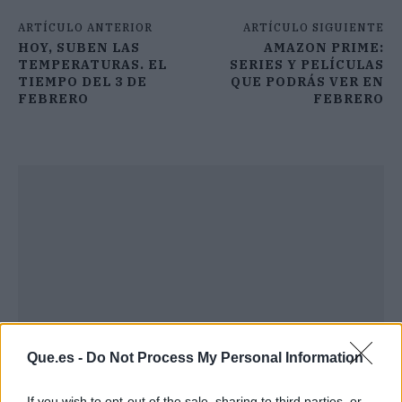
ARTÍCULO ANTERIOR
ARTÍCULO SIGUIENTE
HOY, SUBEN LAS
AMAZON PRIME:
TEMPERATURAS. EL
SERIES Y PELÍCULAS
TIEMPO DEL 3 DE
QUE PODRÁS VER EN
FEBRERO
FEBRERO
Que.es -
Do Not Process My Personal Information
If you wish to opt-out of the sale, sharing to third parties, or