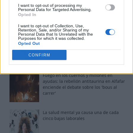
I want to opt-out of processing my
Personal Data for Targeted Advertising.
Opted In
Los más vistos
I want to opt-out of Collection, Use,
Retention, Sale, and/or Sharing of my
Personal Data that Is Unrelated with the
Tom Jones demuestra en Madrid que su
Purposes for which it was collected.
Opted Out
voz sigue desafiando implacable el paso
del tiempo
CONFIRM
Fuego en los cuernos y millones en
ayudas: la rebelión antitaurina en Alfafar
enciende el debate sobre los 'bous al
carrer'
La salud mental ya causa una de cada
cinco bajas laborales