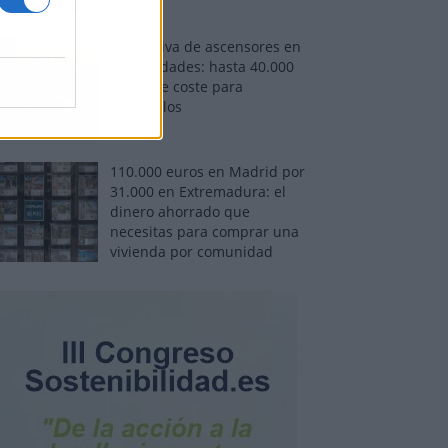
Normativa de ascensores en
comunidades: hasta 40.000
euros de coste para
adaptarlos
110.000 euros en Madrid por
31.000 en Extremadura: el
dinero ahorrado que
necesitas para comprar una
vivienda por comunidad