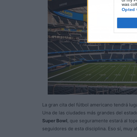
of my P
was col
Opted 
La gran cita del fútbol americano tendrá lu
Una de las ciudades más grandes del estado
Super Bowl
, que seguramente estará al tope
seguidores de esta disciplina. Eso sí, muy 