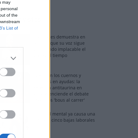
ou may
 personal
out of the
os más vistos
 downstream
B’s List of
Tom Jones demuestra en
Madrid que su voz sigue
desafiando implacable el
paso del tiempo
Fuego en los cuernos y
millones en ayudas: la
rebelión antitaurina en
Alfafar enciende el debate
sobre los 'bous al carrer'
La salud mental ya causa una
de cada cinco bajas laborales