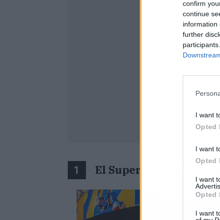
confirm you
continue se
information 
further disc
participants
Downstream 
Persona
I want t
Opted 
I want t
Opted 
El Super Bowl 2022 ya 
1
I want 
Advertis
Opted 
I want t