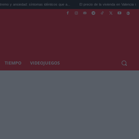
dad: síntomas idénticos que a...
El precio de la vivienda en Valencia sube a 3.485 ..
TIEMPO
VIDEOJUEGOS