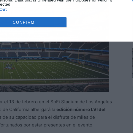
ersonal Data that Is Unrelated with the Purposes for which it
lected.
Out
CONFIRM
gar el 13 de febrero en el SoFi Stadium de Los Angeles.
 de California albergará la
edición número LVI del
 de su capacidad para el disfrute de miles de
afortunados por estar presentes en el evento.