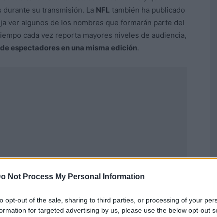
 durante su transmisión. La
NFL
también ha publicado
eja ver algunos de los nombres que formarán parte del
 tiempo cada vez reporta mayores niveles de audiencia,
 de espectadores en una misma edición
.
o Not Process My Personal Information
to opt-out of the sale, sharing to third parties, or processing of your per
formation for targeted advertising by us, please use the below opt-out s
Publicidad