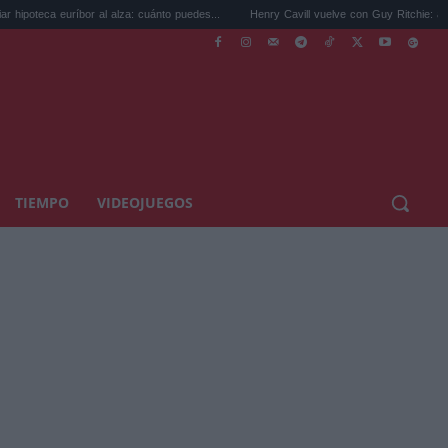
or al alza: cuánto puedes...
Henry Cavill vuelve con Guy Ritchie: así llega 'En...
TIEMPO
VIDEOJUEGOS