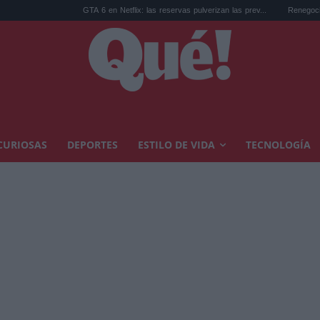
GTA 6 en Netflix: las reservas pulverizan las prev...
Renegociar hipoteca euríb
CURIOSAS
DEPORTES
ESTILO DE VIDA
TECNOLOGÍA