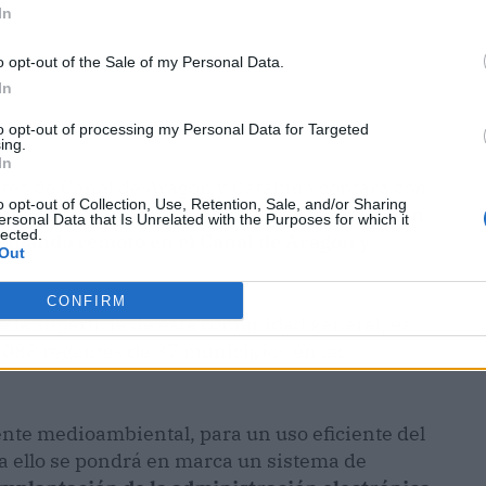
In
o opt-out of the Sale of my Personal Data.
In
to opt-out of processing my Personal Data for Targeted
ing.
In
tes de Canal de Aragón y Cataluña contará con
o opt-out of Collection, Use, Retention, Sale, and/or Sharing
no incluido)
para la ejecución de la actuación
ersonal Data that Is Unrelated with the Purposes for which it
lected.
elemando remoto en el Canal de Aragón y
Out
CONFIRM
e la superficie de esta comunidad general, es
1.088 regantes de 37 municipios en las
te medioambiental, para un uso eficiente del
ra ello se pondrá en marca un sistema de