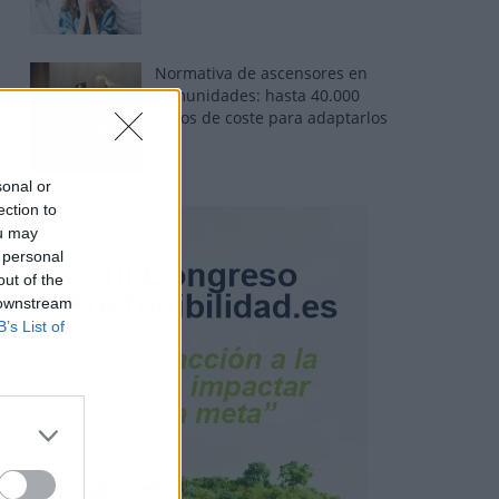
Normativa de ascensores en
comunidades: hasta 40.000
euros de coste para adaptarlos
sonal or
ection to
ou may
 personal
out of the
 downstream
B’s List of