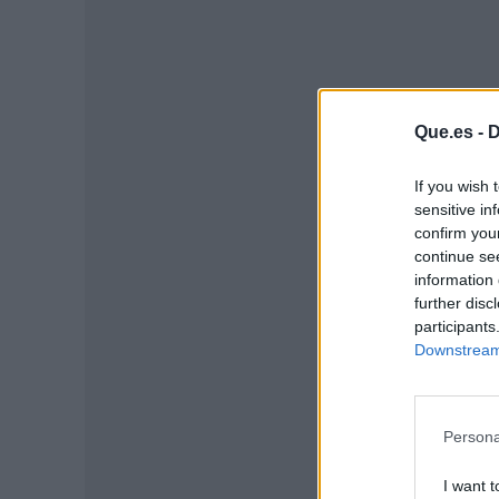
Que.es -
D
If you wish 
sensitive in
confirm you
continue se
information 
further disc
participants
P
Downstream 
Persona
I want t