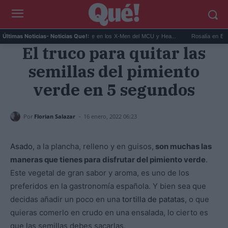
..
Kit Connor será Cíclope en los X-Men del MCU y Hea...
Rosalía en Buenos Ai
Últimas Noticias
- Noticias Que!:
El truco para quitar las
semillas del pimiento
verde en 5 segundos
-
Por
Florian Salazar
16 enero, 2022 06:23
Asado
, a la plancha, relleno y en guisos,
son muchas las
maneras que tienes para disfrutar del pimiento verde
.
Este vegetal de gran sabor y aroma, es uno de los
preferidos en la gastronomía española. Y bien sea que
decidas añadir un poco en una
tortilla de patatas
, o que
quieras comerlo en crudo en una ensalada, lo cierto es
que las semillas debes sacarlas.