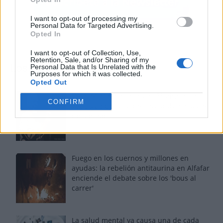
I want to opt-out of processing my
Personal Data for Targeted Advertising.
Opted In
I want to opt-out of Collection, Use,
Retention, Sale, and/or Sharing of my
Los más vistos
Personal Data that Is Unrelated with the
Purposes for which it was collected.
Opted Out
Tom Jones demuestra en Madrid que su
CONFIRM
voz sigue desafiando implacable el paso
del tiempo
Fuego en los cuernos y millones en
ayudas: la rebelión antitaurina en Alfafar
enciende el debate sobre los 'bous al
carrer'
La salud mental ya causa una de cada