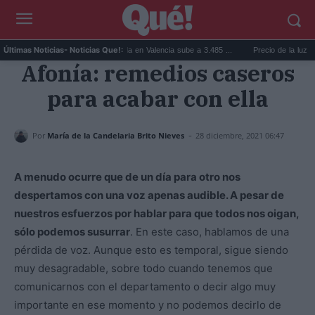
...
El precio de la vivienda en Valencia sube a 3.485 ...
Precio de la luz hoy, jue
Últimas Noticias
- Noticias Que!:
Afonía: remedios caseros
para acabar con ella
-
Por
María de la Candelaria Brito Nieves
28 diciembre, 2021 06:47
A menudo ocurre que de un día para otro nos
despertamos con una voz apenas audible. A pesar de
nuestros esfuerzos por hablar para que todos nos oigan,
sólo podemos susurrar
. En este caso, hablamos de una
pérdida de voz. Aunque esto es temporal, sigue siendo
muy desagradable, sobre todo cuando tenemos que
comunicarnos con el departamento o decir algo muy
importante en ese momento y no podemos decirlo de