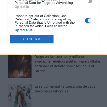
Personal Data for Targeted Advertising.
Opted In
Los más vistos
I want to opt-out of Collection, Use,
Retention, Sale, and/or Sharing of my
Personal Data that Is Unrelated with the
Purposes for which it was collected.
Tom Jones demuestra en Madrid que su
Opted Out
voz sigue desafiando implacable el paso
del tiempo
CONFIRM
Fuego en los cuernos y millones en
ayudas: la rebelión antitaurina en Alfafar
enciende el debate sobre los 'bous al
carrer'
La salud mental ya causa una de cada
cinco bajas laborales