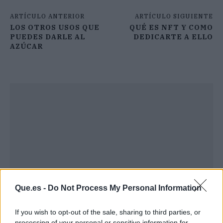
ARTÍCULO ANTERIOR
ARTÍCULO SIGUIENTE
LOS OTROS USOS QUE
QUÉ ES NFT Y COMO
PUEDES DARLE AL
DEDICARTE A ELLO
AZÚCAR
Que.es -
Do Not Process My Personal Information
If you wish to opt-out of the sale, sharing to third parties, or
processing of your personal or sensitive information for