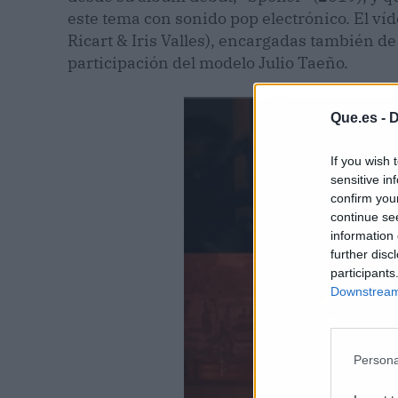
este tema con sonido pop electrónico. El ví
Ricart & Iris Valles), encargadas también de
participación del modelo Julio Taeño.
Que.es -
D
If you wish 
sensitive in
confirm you
continue se
information 
further disc
participants
Downstream 
Persona