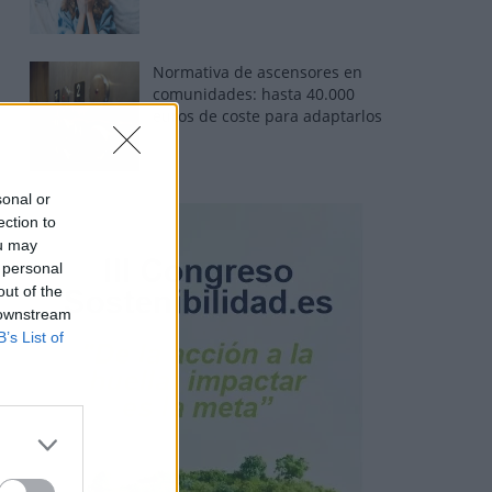
Normativa de ascensores en
comunidades: hasta 40.000
euros de coste para adaptarlos
sonal or
ection to
ou may
 personal
out of the
 downstream
B’s List of