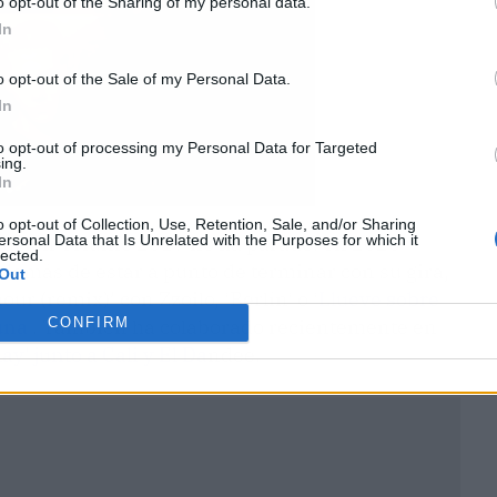
o opt-out of the Sharing of my personal data.
In
o opt-out of the Sale of my Personal Data.
In
to opt-out of processing my Personal Data for Targeted
ing.
In
o opt-out of Collection, Use, Retention, Sale, and/or Sharing
ersonal Data that Is Unrelated with the Purposes for which it
ración Triunfo 2017 no ha parado: en 2020
lected.
además de estar a punto de terminar con su gira,
Out
r (remix)’ con Zzoilo, ‘Berlín‘ o ‘
Llueve sobre
CONFIRM
Luna
. También ha colaborado recientemente en
ay' junto a Cali y El Da
ndee.