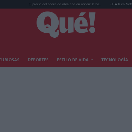
El precio del aceite de oliva cae en origen: la bo...
GTA 6 en Netflix: las reservas pulv
CURIOSAS
DEPORTES
ESTILO DE VIDA
TECNOLOGÍA