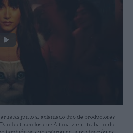
rtistas junto al aclamado dúo de productores
 Dandee), con los que Aitana viene trabajando
que también se encargaron de la producción de