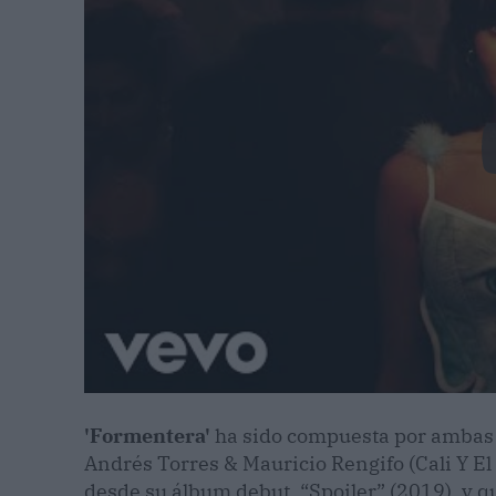
'Formentera'
ha sido compuesta por ambas a
Andrés Torres & Mauricio Rengifo (Cali Y El
desde su álbum debut, “Spoiler” (2019), y 