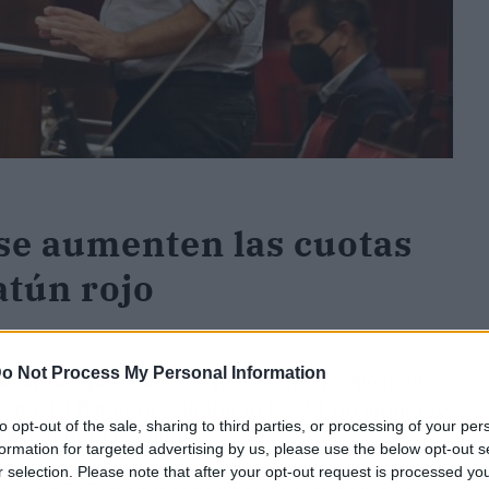
se aumenten las cuotas
atún rojo
o Not Process My Personal Information
lear ha aprobado este jueves una Proposición
ierno del Estado a solicitar al ICCAT un aumento
to opt-out of the sale, sharing to third parties, or processing of your per
o asignado a España.
formation for targeted advertising by us, please use the below opt-out s
r selection. Please note that after your opt-out request is processed y