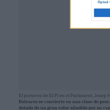
Opted 
P
El portavoz de El PI en el Parlament, Josep 
Baleares se convierte en una clase de pesc
dotada de un gran valor añadido por su com