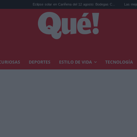
Eclipse solar en Cariñena del 12 agosto: Bodegas C...
Las mejores hipotec
CURIOSAS
DEPORTES
ESTILO DE VIDA
TECNOLOGÍA