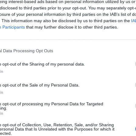
el Grupo El PI y aprobada por unanimidad, que
eing interest-based ads based on personal information utilized by us or
limentación que distribuya las cuotas de atún rojo
disclosed to third parties prior to your opt-out. You may separately opt-
losure of your personal information by third parties on the IAB’s list of
ención a la pesca artesanal y de bajo impacto.
. This information may also be disclosed by us to third parties on the
IA
Participants
that may further disclose it to other third parties.
ricultura que aumente hasta 120 toneladas la
ado a Baleares para el año 2022, y que lleve a
s que se están produciendo en aguas de Baleares
l Data Processing Opt Outs
o opt-out of the Sharing of my personal data.
In
o opt-out of the Sale of my Personal Data.
In
to opt-out of processing my Personal Data for Targeted
ing.
In
o opt-out of Collection, Use, Retention, Sale, and/or Sharing
ersonal Data that Is Unrelated with the Purposes for which it
lected.