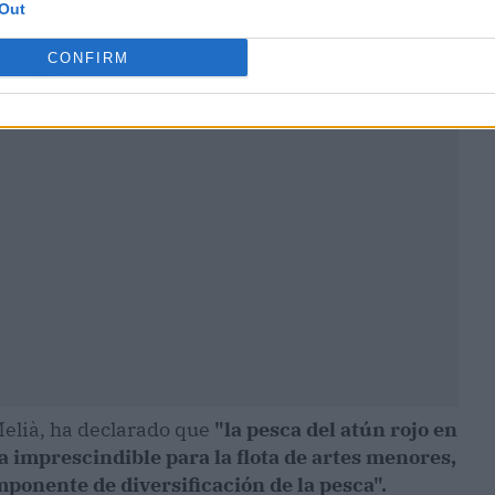
Out
CONFIRM
ublicidad
Melià, ha declarado que
"la pesca del atún rojo en
a imprescindible para la flota de artes menores,
ponente de diversificación de la pesca".