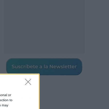
sonal or
Los más vistos
ection to
ou may