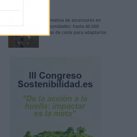
Normativa de ascensores en
comunidades: hasta 40.000
euros de coste para adaptarlos