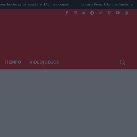
as de agosto: el TAE más compet...
El caso Perez Hilton: su familia rompe el silencio.
TIEMPO
VIDEOJUEGOS