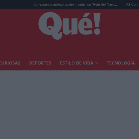
Un exnarco gallego quiere montar su 'Ruta del Narc...
Kit Connor será Cíclop
CURIOSAS
DEPORTES
ESTILO DE VIDA
TECNOLOGÍA