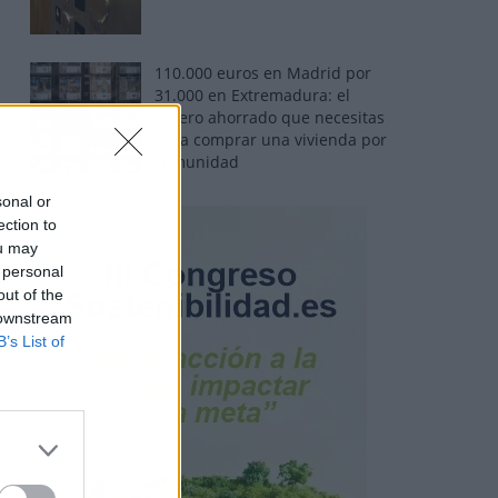
110.000 euros en Madrid por
31.000 en Extremadura: el
dinero ahorrado que necesitas
para comprar una vivienda por
comunidad
sonal or
ection to
ou may
 personal
out of the
 downstream
B’s List of