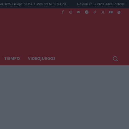
e en los X-Men del MCU y Hea...
Rosalía en Buenos Aires: detiene el tráfico y se s..
TIEMPO
VIDEOJUEGOS