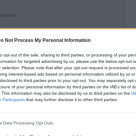
ublicidad
o Not Process My Personal Information
to opt-out of the sale, sharing to third parties, or processing of your per
formation for targeted advertising by us, please use the below opt-out s
r selection. Please note that after your opt-out request is processed y
eing interest-based ads based on personal information utilized by us or
disclosed to third parties prior to your opt-out. You may separately opt-
losure of your personal information by third parties on the IAB’s list of
. This information may also be disclosed by us to third parties on the
IA
Participants
that may further disclose it to other third parties.
eminista estadounidense desde finales de los
s generaciones venideras en el que se ha
l Data Processing Opt Outs
imientos de libertad" existentes luchen por
s únicos, distintos de todo lo que les ha