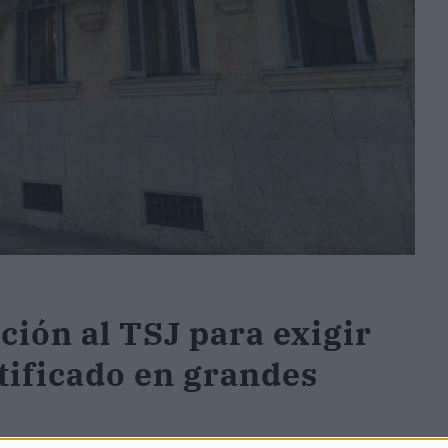
ción al TSJ para exigir
tificado en grandes