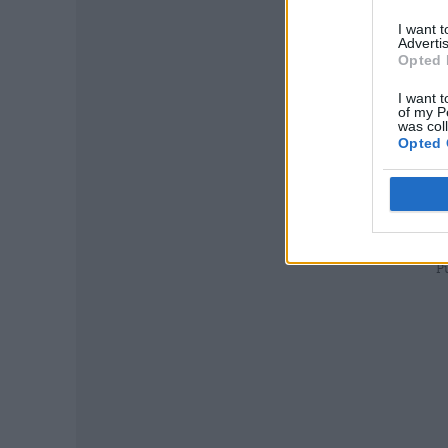
I want 
Advertis
Opted 
I want t
of my P
was col
Opted 
P