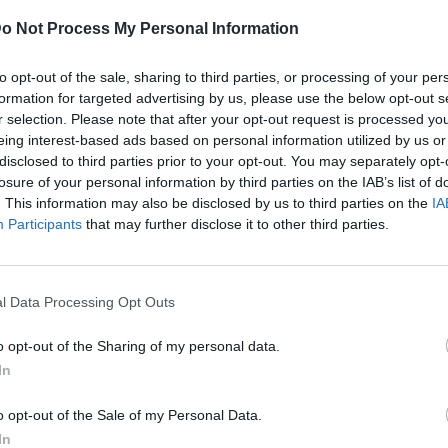
o Not Process My Personal Information
 pedir autorización al Tribunal Superior de
ir la pauta de vacunación completa, el certificado
to opt-out of the sale, sharing to third parties, or processing of your per
formation for targeted advertising by us, please use the below opt-out s
anteriores o bien una prueba negativa a la hora
r selection. Please note that after your opt-out request is processed y
tivas con determinados aforos.
eing interest-based ads based on personal information utilized by us or
disclosed to third parties prior to your opt-out. You may separately opt-
 del Govern balear, Iago Negueruela,
en una
losure of your personal information by third parties on the IAB’s list of
 la que ha estado acompañado del vicepresidente
. This information may also be disclosed by us to third parties on the
IA
Participants
that may further disclose it to other third parties.
nes.
a tener una mayor seguridad frente a los
entos. Concretamente, el Govern quiere tener
l Data Processing Opt Outs
s deportivos y culturales que reúnan a más de
o opt-out of the Sharing of my personal data.
0) o más de 500 en el interior (y hasta un máximo
In
o opt-out of the Sale of my Personal Data.
In