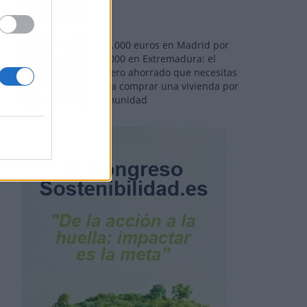
110.000 euros en Madrid por
31.000 en Extremadura: el
dinero ahorrado que necesitas
para comprar una vivienda por
comunidad