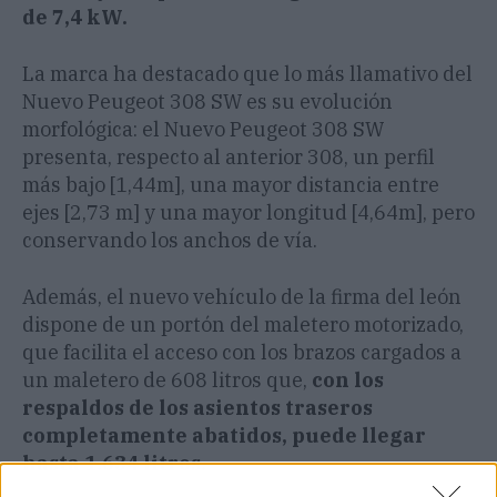
de 7,4 kW.
La marca ha destacado que lo más llamativo del
Nuevo Peugeot 308 SW es su evolución
morfológica: el Nuevo Peugeot 308 SW
presenta, respecto al anterior 308, un perfil
más bajo [1,44m], una mayor distancia entre
ejes [2,73 m] y una mayor longitud [4,64m], pero
conservando los anchos de vía.
Además, el nuevo vehículo de la firma del león
dispone de un portón del maletero motorizado,
que facilita el acceso con los brazos cargados a
un maletero de 608 litros que,
con los
respaldos de los asientos traseros
completamente abatidos, puede llegar
hasta 1.634 litros.