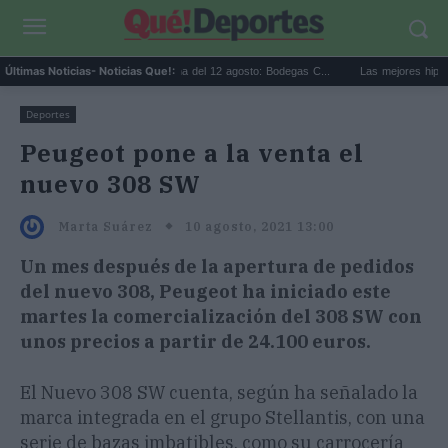
Eclipse solar en Cariñena del 12 agosto: Bodegas C...
Las mejores hipotecas 
Últimas Noticias
- Noticias Que!:
Deportes
Peugeot pone a la venta el
nuevo 308 SW
10 agosto, 2021 13:00
Marta Suárez
Un mes después de la apertura de pedidos
del nuevo 308, Peugeot ha iniciado este
martes la comercialización del 308 SW con
unos precios a partir de 24.100 euros.
El Nuevo 308 SW cuenta, según ha señalado la
marca integrada en el grupo Stellantis, con una
serie de bazas imbatibles, como su carrocería