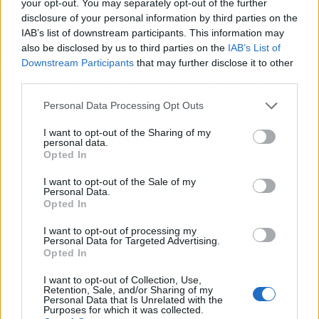
your opt-out. You may separately opt-out of the further
presentaran era algo muy importante; sin
disclosure of your personal information by third parties on the
embargo, por allá por el 2006 hizo un
IAB’s list of downstream participants. This information may
anuncio que ahora lo deja con un retratado
also be disclosed by us to third parties on the
IAB’s List of
Downstream Participants
that may further disclose it to other
de época: el luso apareció en un vídeo
third parties.
publicitario de Coca-Cola en Japón
. Con el
Mundial cerca, la marca utilizó a una de las
Personal Data Processing Opt Outs
estrellas nacientes para promocionarse en el
I want to opt-out of the Sharing of my
mercado japonés; así que Cristiano Ronaldo
personal data.
salió dominado un hielo en un divertido
Opted In
anuncio. Ahora,
aunque el futuro equipo
I want to opt-out of the Sale of my
donde vaya a jugar la próxima temporada
Personal Data.
Opted In
es tema de conversación
; esto de Coca-Cola
también está arrasando en todos lados.
I want to opt-out of processing my
Personal Data for Targeted Advertising.
Opted In
Los tiempos han cambiado y ahora como gran
promotor de una vida sana y saludable,
I want to opt-out of Collection, Use,
Retention, Sale, and/or Sharing of my
Cristiano Ronaldo conoce todos los efectos
Personal Data that Is Unrelated with the
Purposes for which it was collected.
negativos que tienen este tipo de bebidas