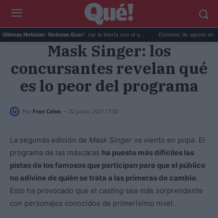
El truco matemático para ganar la lotería con el q...
Estrenos de agosto en streaming
Últimas Noticias
- Noticias Que!:
Mask Singer: los
concursantes revelan qué
es lo peor del programa
-
Por
Fran Calvo
22 junio, 2021 17:00
La segunda edición de
Mask Singer
va viento en popa. El
programa de las máscaras
ha puesto más difíciles las
pistas de los famosos que participan para que el público
no adivine de quién se trata a las primeras de cambio
.
Esto ha provocado que el
casting
sea más sorprendente
con personajes conocidos de primerísimo nivel.