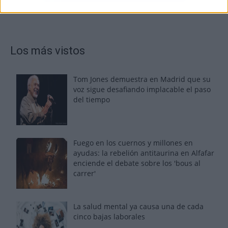
Los más vistos
Tom Jones demuestra en Madrid que su
voz sigue desafiando implacable el paso
del tiempo
Fuego en los cuernos y millones en
ayudas: la rebelión antitaurina en Alfafar
enciende el debate sobre los 'bous al
carrer'
La salud mental ya causa una de cada
cinco bajas laborales