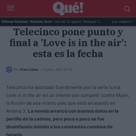
..
Eclipse solar en Cariñena del 12 agosto: Bodegas C...
Las mejores hipotecas
Últimas Noticias
- Noticias Que!:
Telecinco pone punto y
final a 'Love is in the air':
esta es la fecha
-
Por
Fran Calvo
7 junio, 2021 07:12
Telecinco ha apostado fuertemente por la serie turca
Love is in the air
en un intento por competir contra Mujer,
la ficción de ese mismo país que está arrasando en
Antena 3.
La novela arrancó con buenos datos en la
parrilla de la cadena, pero poco a poco se fue
desinflando debido a los constantes cambios de
horario.