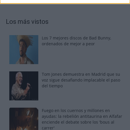
Los más vistos
Los 7 mejores discos de Bad Bunny,
ordenados de mejor a peor
Tom Jones demuestra en Madrid que su
voz sigue desafiando implacable el paso
del tiempo
Fuego en los cuernos y millones en
ayudas: la rebelión antitaurina en Alfafar
enciende el debate sobre los 'bous al
carrer'