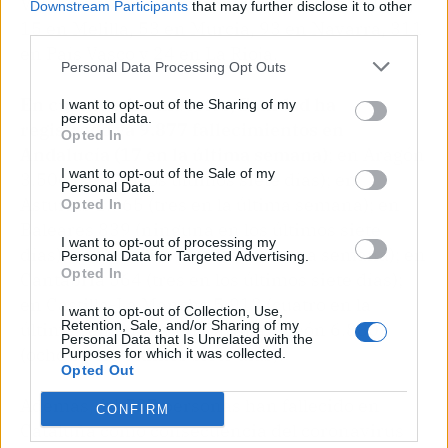
Valenciana, 49 en Extremadura, 47 en Galicia,
Downstream Participants
that may further disclose it to other
15 en Melilla, 53 en Murcia, 93 en Navarra, 311
third parties.
en País Vasco y 24 en La Rioja.
Personal Data Processing Opt Outs
En cuanto a las muertes, Sanidad ha
I want to opt-out of the Sharing of my
personal data.
registrado ya 9.877 fallecimientos en
Opted In
Andalucía (17 en la última semana)
; en Aragón
I want to opt-out of the Sale of my
3.506 (seis en los últimos siete días); en
Personal Data.
Asturias 1.965 (tres en la última semana); en
Opted In
Baleares 839 (ninguna en los últimos siete
I want to opt-out of processing my
días); en Canarias 769 (tres en una semana); en
Personal Data for Targeted Advertising.
Opted In
Cantabria 564 (tres en los últimos siete días);
en Castilla-La Mancha 5.913 (cuatro en la
I want to opt-out of Collection, Use,
Retention, Sale, and/or Sharing of my
última semana); y en Castilla y León 6.880
Personal Data that Is Unrelated with the
(ocho en los últimos siete días).
Purposes for which it was collected.
Opted Out
Además, 14.527 personas han fallecido en
CONFIRM
Cataluña como consecuencia del coronavirus