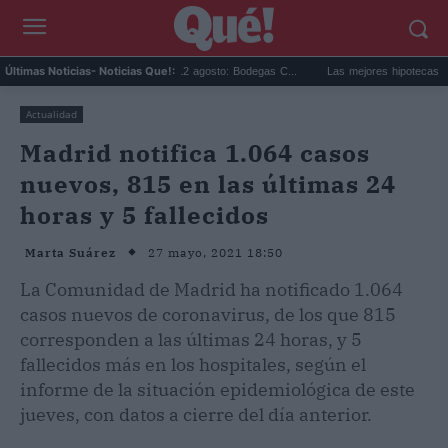
pse solar en Cariñena del 12 agosto: Bodegas C...
Las mejores hipotecas de agosto:
Últimas Noticias
- Noticias Que!:
Actualidad
Madrid notifica 1.064 casos
nuevos, 815 en las últimas 24
horas y 5 fallecidos
27 mayo, 2021 18:50
Marta Suárez
La Comunidad de Madrid ha notificado 1.064
casos nuevos de coronavirus, de los que 815
corresponden a las últimas 24 horas, y 5
fallecidos más en los hospitales, según el
informe de la situación epidemiológica de este
jueves, con datos a cierre del día anterior.