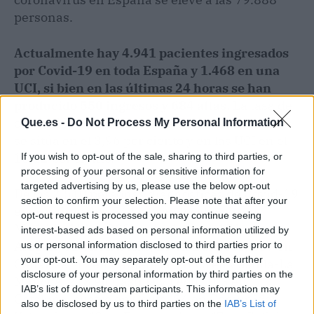
personas.
Actualmente hay 4.941 pacientes ingresados
por Covid-19 en toda España y 1.468 en una
UCI, si bien en las últimas 24 horas se han
producido 550 ingresos y 684 altas.
La tasa de
ocupación de camas ocupadas por coronavirus
Que.es -
Do Not Process My Personal Information
se sitúa en el 3,96 por ciento y en las UCI en el
15,12 por ciento.
If you wish to opt-out of the sale, sharing to third parties, or
processing of your personal or sensitive information for
targeted advertising by us, please use the below opt-out
De las 2.510 personas diagnosticas de Covid-19
section to confirm your selection. Please note that after your
en el último día, 844 se han localizado en
opt-out request is processed you may continue seeing
Madrid, si bien 293 en Andalucía, 151 en
interest-based ads based on personal information utilized by
Aragón, 32 en Asturias, 28 en Baleares, 137 en
us or personal information disclosed to third parties prior to
your opt-out. You may separately opt-out of the further
Canarias, 49 en Cantabria, cinco en Castilla-La
disclosure of your personal information by third parties on the
Mancha, 218 en Castilla y León, 103 en
IAB’s list of downstream participants. This information may
Cataluña, cuatro en Ceuta, 54 en Comunidad
also be disclosed by us to third parties on the
IAB’s List of