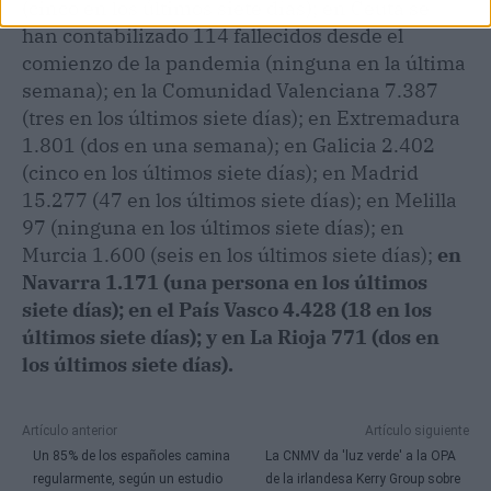
(cinco en los últimos siete días); en Ceuta se
han contabilizado 114 fallecidos desde el
comienzo de la pandemia (ninguna en la última
semana); en la Comunidad Valenciana 7.387
(tres en los últimos siete días); en Extremadura
1.801 (dos en una semana); en Galicia 2.402
(cinco en los últimos siete días); en Madrid
15.277 (47 en los últimos siete días); en Melilla
97 (ninguna en los últimos siete días); en
Murcia 1.600 (seis en los últimos siete días);
en
Navarra 1.171 (una persona en los últimos
siete días); en el País Vasco 4.428 (18 en los
últimos siete días); y en La Rioja 771 (dos en
los últimos siete días).
Artículo anterior
Artículo siguiente
Un 85% de los españoles camina
La CNMV da 'luz verde' a la OPA
regularmente, según un estudio
de la irlandesa Kerry Group sobre